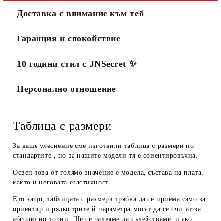
Доставка с внимание към теб
Гаранция и спокойствие
10 години стил с JNSecret ✨️
Персонално отношение
Таблица с размери
За ваше улеснение сме изготвили таблица с размери по
стандартите , но за нашите модели тя е ориентировъчна.
Освен това от голямо значение е модела, състава на плата,
както и неговата еластичност.
Ето защо, таблицата с размери трябва да се приема
само за
ориентир
и рядко трите й параметра могат да се считат за
абсолютно точни. Ще се радваме да съдействаме, и ако