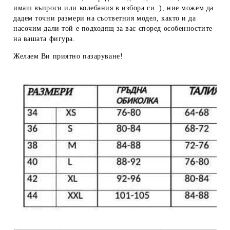
имаш въпроси или колебания в избора си :), ние можем да
дадем
точни размери
на съответния модел, както и да
насочим дали той е подходящ за вас според особенностите
на вашата фигура.
Желаем Ви приятно пазаруване!