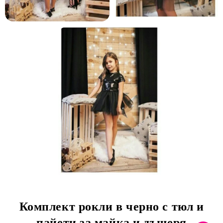
и и по лични мерки
Комплект рокли в черно с тюл и
пайети за майка и дъщеря