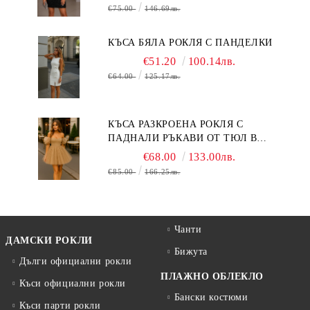
€75.00
146.69лв.
КЪСА БЯЛА РОКЛЯ С ПАНДЕЛКИ
€51.20
100.14лв.
€64.00
125.17лв.
КЪСА РАЗКРОЕНА РОКЛЯ С
ПАДНАЛИ РЪКАВИ ОТ ТЮЛ В
БЕЖОВО
€68.00
133.00лв.
€85.00
166.25лв.
Чанти
ДАМСКИ РОКЛИ
Бижута
Дълги официални рокли
ПЛАЖНО ОБЛЕКЛО
Къси официални рокли
Бански костюми
Къси парти рокли