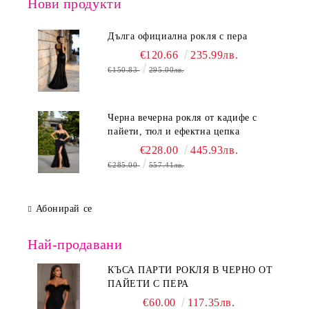
Нови продукти
Дълга официална рокля с пера
€120.66
235.99лв.
€150.83
295.00лв.
Черна вечерна рокля от кадифе с
пайети, тюл и ефектна цепка
€228.00
445.93лв.
€285.00
557.41лв.
Абонирай се
Най-продавани
КЪСА ПАРТИ РОКЛЯ В ЧЕРНО ОТ
ПАЙЕТИ С ПЕРА
€60.00
117.35лв.