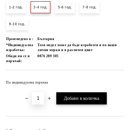
1-2 год.
3-4 год.
5-6 год.
7-8 год.
9-10 год.
Произведено в :
България
*Индивидуална
Този модел може да бъде изработен и по ваши
изработка:
лични мерки и в различен цвят
Обади ни се и
0876 289 305
поръчай:
Добави в желани
По индивидуална поръчка