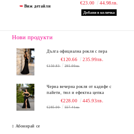
ЛЕНТА
€23.00
44.98лв.
Виж детайли
Нови продукти
Дълга официална рокля с пера
€120.66
235.99лв.
€150.83
295.00лв.
Черна вечерна рокля от кадифе с
пайети, тюл и ефектна цепка
€228.00
445.93лв.
€285.00
557.41лв.
Абонирай се