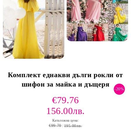
Комплект еднакви дълги рокли от
шифон за майка и дъщеря
-20%
€79.76
156.00лв.
Каталожна цена:
€99.70
195.00лв.