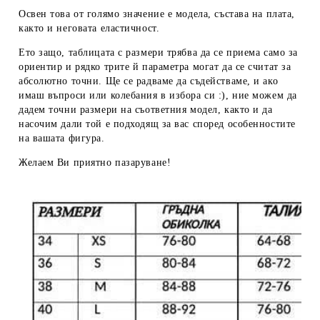
Освен това от голямо значение е модела, състава на плата,
както и неговата еластичност.
Ето защо, таблицата с размери трябва да се приема
само за
ориентир
и рядко трите й параметра могат да се считат за
абсолютно точни. Ще се радваме да съдействаме, и ако
имаш въпроси или колебания в избора си :), ние можем да
дадем
точни размери
на съответния модел, както и да
насочим дали той е подходящ за вас според особенностите
на вашата фигура.
Желаем Ви приятно пазаруване!