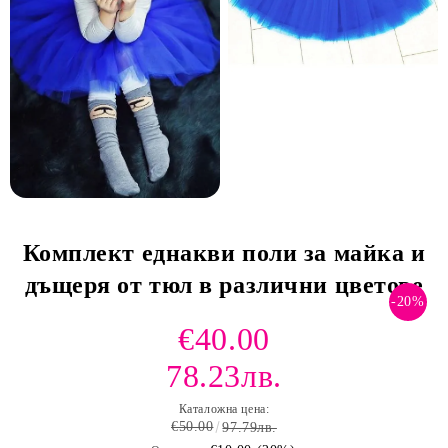
Комплект еднакви поли за майка и
дъщеря от тюл в различни цветове
-20%
€40.00
78.23лв.
Каталожна цена:
€50.00
97.79лв.