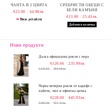
ЧАНТА В 2 ЦВЯТА
СРЕБРИСТИ ОБЕЦИ С
БЕЛИ КАМЪНИ
€23.00
44.98лв.
€13.00
25.43лв.
Виж детайли
Нови продукти
Дълга официална рокля с пера
€120.66
235.99лв.
€150.83
295.00лв.
Черна вечерна рокля от кадифе с
пайети, тюл и ефектна цепка
€228.00
445.93лв.
€285.00
557.41лв.