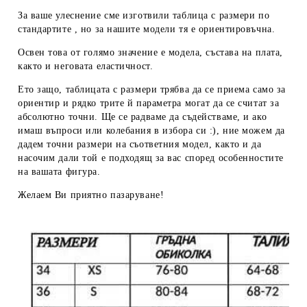
За ваше улеснение сме изготвили таблица с размери по
стандартите , но за нашите модели тя е ориентировъчна.
Освен това от голямо значение е модела, състава на плата,
както и неговата еластичност.
Ето защо, таблицата с размери трябва да се приема
само за
ориентир
и рядко трите й параметра могат да се считат за
абсолютно точни. Ще се радваме да съдействаме, и ако
имаш въпроси или колебания в избора си :), ние можем да
дадем
точни размери
на съответния модел, както и да
насочим дали той е подходящ за вас според особенностите
на вашата фигура.
Желаем Ви приятно пазаруване!