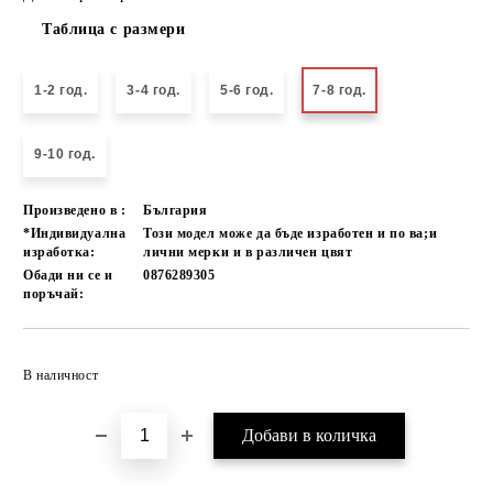
Таблица с размери
1-2 год.
3-4 год.
5-6 год.
7-8 год.
9-10 год.
Произведено в :
България
*Индивидуална
Този модел може да бъде изработен и по ва;и
изработка:
лични мерки и в различен цвят
Обади ни се и
0876289305
поръчай:
Добави в желани
В наличност