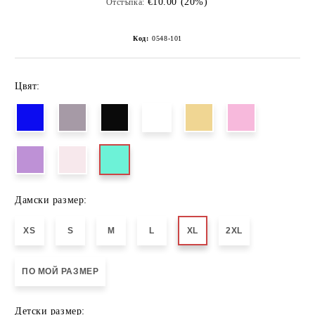
€10.00 (20%)
Отстъпка:
Код:
0548-101
Цвят:
Дамски размер:
XS
S
M
L
XL
2XL
ПО МОЙ РАЗМЕР
Детски размер: