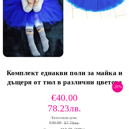
Комплект еднакви поли за майка и
дъщеря от тюл в различни цветове
-20%
€40.00
78.23лв.
Каталожна цена:
€50.00
97.79лв.