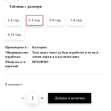
Таблица с размери
1-2 год.
3-4 год.
5-6 год.
7-8 год.
9-10 год.
Произведено в :
България
*Индивидуална
Този модел може да бъде изработен и по ва;и
изработка:
лични мерки и в различен цвят
Обади ни се и
0876289305
поръчай:
Добави в желани
В наличност