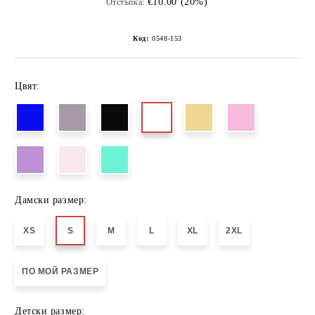
€10.00 (20%)
Отстъпка:
Код:
0548-153
Цвят:
Дамски размер:
XS
S
M
L
XL
2XL
ПО МОЙ РАЗМЕР
Детски размер: