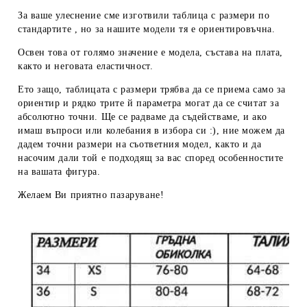
За ваше улеснение сме изготвили таблица с размери по
стандартите , но за нашите модели тя е ориентировъчна.
Освен това от голямо значение е модела, състава на плата,
както и неговата еластичност.
Ето защо, таблицата с размери трябва да се приема
само за
ориентир
и рядко трите й параметра могат да се считат за
абсолютно точни. Ще се радваме да съдействаме, и ако
имаш въпроси или колебания в избора си :), ние можем да
дадем
точни размери
на съответния модел, както и да
насочим дали той е подходящ за вас според особенностите
на вашата фигура.
Желаем Ви приятно пазаруване!