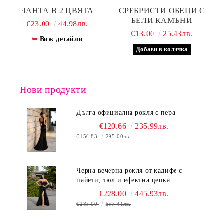
ЧАНТА В 2 ЦВЯТА
СРЕБРИСТИ ОБЕЦИ С
БЕЛИ КАМЪНИ
€23.00
44.98лв.
€13.00
25.43лв.
Виж детайли
Нови продукти
Дълга официална рокля с пера
€120.66
235.99лв.
€150.83
295.00лв.
Черна вечерна рокля от кадифе с
пайети, тюл и ефектна цепка
€228.00
445.93лв.
€285.00
557.41лв.