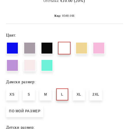
€10.00 (20%)
Отстъпка:
Код:
0548-166
Цвят:
Дамски размер:
XS
S
M
L
XL
2XL
ПО МОЙ РАЗМЕР
Детски размер: