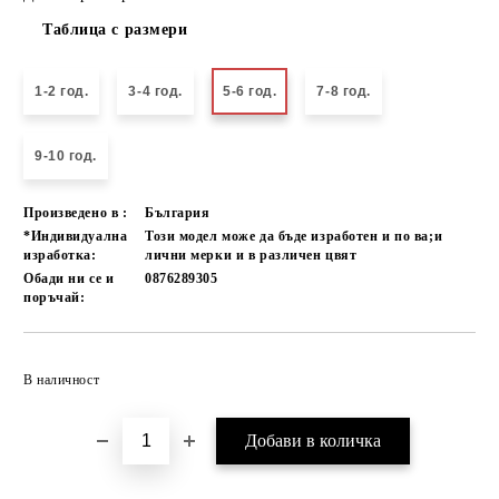
Таблица с размери
1-2 год.
3-4 год.
5-6 год.
7-8 год.
9-10 год.
Произведено в :
България
*Индивидуална
Този модел може да бъде изработен и по ва;и
изработка:
лични мерки и в различен цвят
Обади ни се и
0876289305
поръчай:
Добави в желани
В наличност