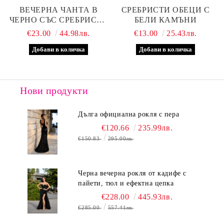
ВЕЧЕРНА ЧАНТА В
СРЕБРИСТИ ОБЕЦИ С
ЧЕРНО СЪС СРЕБРИСТА
БЕЛИ КАМЪНИ
ЛЕНТА
€23.00
44.98лв.
€13.00
25.43лв.
Нови продукти
Дълга официална рокля с пера
€120.66
235.99лв.
€150.83
295.00лв.
Черна вечерна рокля от кадифе с
пайети, тюл и ефектна цепка
€228.00
445.93лв.
€285.00
557.41лв.