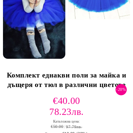
Комплект еднакви поли за майка и
дъщеря от тюл в различни цветове
-20%
€40.00
78.23лв.
Каталожна цена:
€50.00
97.79лв.