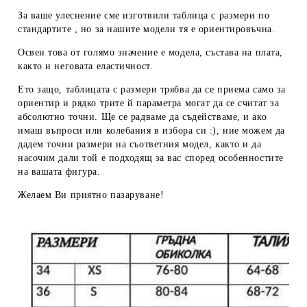
За ваше улеснение сме изготвили таблица с размери по
стандартите , но за нашите модели тя е ориентировъчна.
Освен това от голямо значение е модела, състава на плата,
както и неговата еластичност.
Ето защо, таблицата с размери трябва да се приема
само за
ориентир
и рядко трите й параметра могат да се считат за
абсолютно точни. Ще се радваме да съдействаме, и ако
имаш въпроси или колебания в избора си :), ние можем да
дадем
точни размери
на съответния модел, както и да
насочим дали той е подходящ за вас според особенностите
на вашата фигура.
Желаем Ви приятно пазаруване!