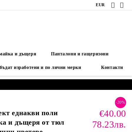
EUR
 майка и дъщеря
Панталони и гащеризони
 бъдат изработени и по лични мерки
Контакти
-20%
€40.00
кт еднакви поли
ка и дъщеря от тюл
78.23лв.
ични цветове