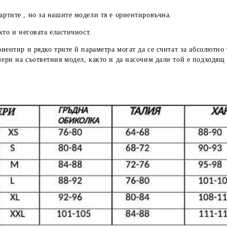
артите , но за нашите модели тя е ориентировъчна.
кто и неговата еластичност.
риентир
и рядко трите й параметра могат да се считат за абсолютно
мери
на съответния модел, както и да насочим дали той е подходящ 