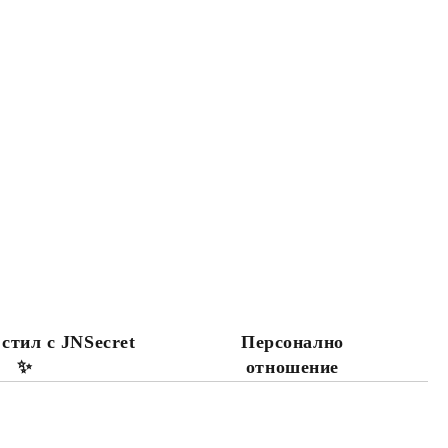
 стил с JNSecret
Персонално
✨️
отношение