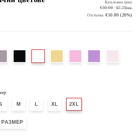
Каталожна цена:
€50.00
97.79лв.
€10.00 (20%)
Отстъпка:
мер:
S
M
L
XL
2XL
 РАЗМЕР