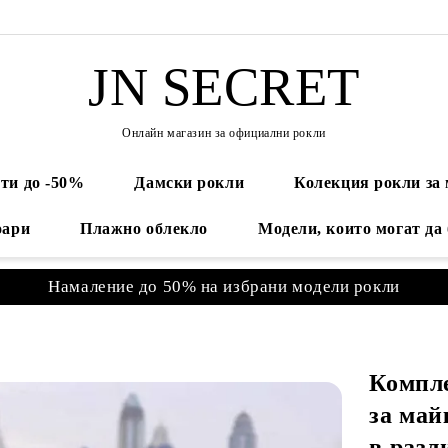
JN SECRET
Онлайн магазин за официални рокли
ти до -50%
Дамски рокли
Колекция рокли за
оари
Плажно облекло
Модели, които могат да
Намаление до 50% на избрани модели рокли
Компле
за май
в разл