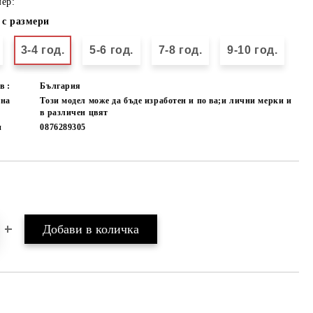
ер:
 с размери
3-4 год.
5-6 год.
7-8 год.
9-10 год.
в :
България
лна
Този модел може да бъде изработен и по ва;и лични мерки и
в различен цвят
и
0876289305
Добави в желани