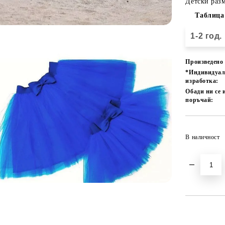
Детски разм
Таблица
1-2 год.
Произведено 
*Индивидуа
изработка:
Обади ни се 
поръчай:
В наличност