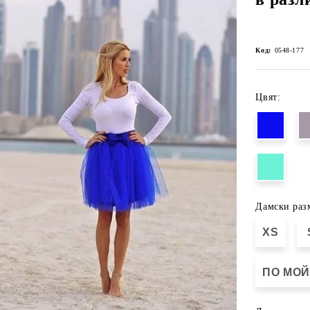
Код:
0548-177
Цвят:
Дамски раз
XS
ПО МОЙ