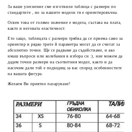
За ваше улеснение сме изготвили таблица с размери по
стандартите , но за нашите модели тя е ориентировъчна.
Освен това от голямо значение е модела, състава на плата,
както и неговата еластичност.
Ето защо, таблицата с размери трябва да се приема
само за
ориентир
и рядко трите й параметра могат да се считат за
абсолютно точни. Ще се радваме да съдействаме, и ако
имаш въпроси или колебания в избора си :), ние можем да
дадем
точни размери
на съответния модел, както и да
насочим дали той е подходящ за вас според особенностите
на вашата фигура.
Желаем Ви приятно пазаруване!