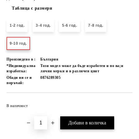
Таблица с размери
1-2 год.
3-4 год.
5-6 год.
7-8 год.
9-10 год.
Произведено в :
България
*Индивидуална
Този модел може да бъде изработен и по ва;и
изработка:
лични мерки и в различен цвят
Обади ни се и
0876289305
поръчай:
Добави в желани
В наличност