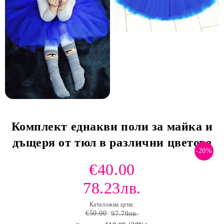
Комплект еднакви поли за майка и
дъщеря от тюл в различни цветове
-20%
€40.00
78.23лв.
Каталожна цена:
€50.00
97.79лв.