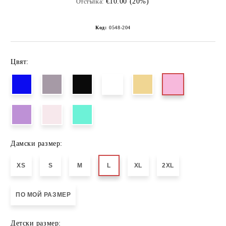
€10.00 (20%)
Отстъпка:
Код:
0548-204
Цвят:
Дамски размер:
XS
S
M
L
XL
2XL
ПО МОЙ РАЗМЕР
Детски размер: