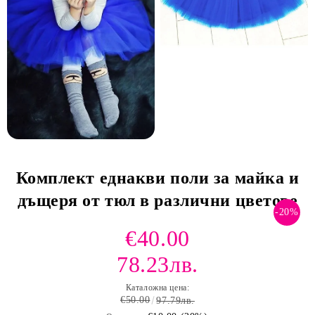
Комплект еднакви поли за майка и
дъщеря от тюл в различни цветове
-20%
€40.00
78.23лв.
Каталожна цена:
€50.00
97.79лв.