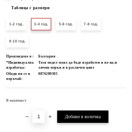
Таблица с размери
1-2 год.
3-4 год.
5-6 год.
7-8 год.
9-10 год.
Произведено в :
България
*Индивидуална
Този модел може да бъде изработен и по ва;и
изработка:
лични мерки и в различен цвят
Обади ни се и
0876289305
поръчай:
Добави в желани
В наличност