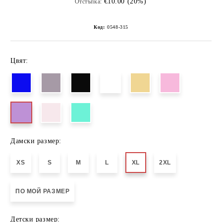
€10.00 (20%)
Отстъпка:
Код:
0548-315
Цвят:
Дамски размер:
XS
S
M
L
XL
2XL
ПО МОЙ РАЗМЕР
Детски размер: