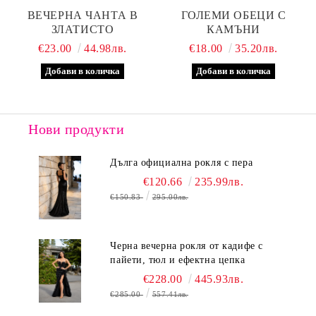
ВЕЧЕРНА ЧАНТА В
ГОЛЕМИ ОБЕЦИ С
ЗЛАТИСТО
КАМЪНИ
€23.00
44.98лв.
€18.00
35.20лв.
Нови продукти
Дълга официална рокля с пера
€120.66
235.99лв.
€150.83
295.00лв.
Черна вечерна рокля от кадифе с
пайети, тюл и ефектна цепка
€228.00
445.93лв.
€285.00
557.41лв.