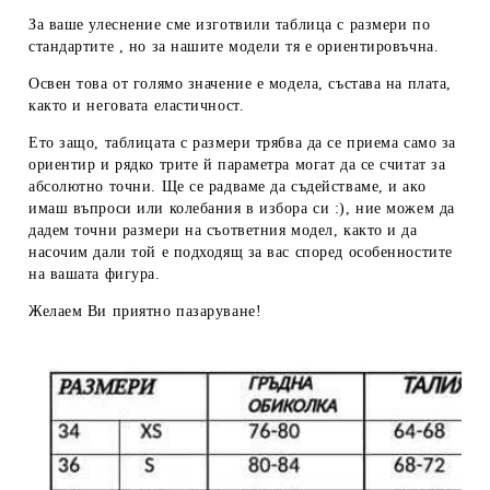
За ваше улеснение сме изготвили таблица с размери по
стандартите , но за нашите модели тя е ориентировъчна.
Освен това от голямо значение е модела, състава на плата,
както и неговата еластичност.
Ето защо, таблицата с размери трябва да се приема
само за
ориентир
и рядко трите й параметра могат да се считат за
абсолютно точни. Ще се радваме да съдействаме, и ако
имаш въпроси или колебания в избора си :), ние можем да
дадем
точни размери
на съответния модел, както и да
насочим дали той е подходящ за вас според особенностите
на вашата фигура.
Желаем Ви приятно пазаруване!