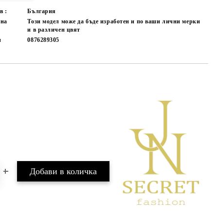
в :
България
лна
Този модел може да бъде изработен и по ваши лични мерки
и в различен цвят
и
0876289305
Добави в желани