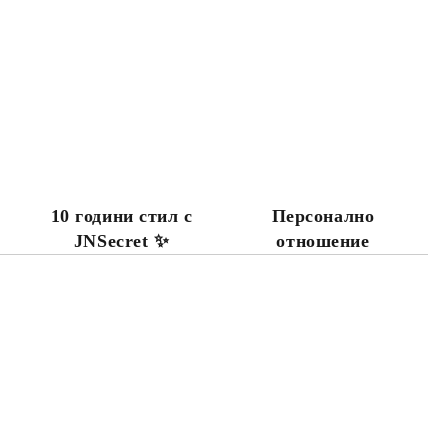
10 години стил с
Персонално
JNSecret ✨️
отношение