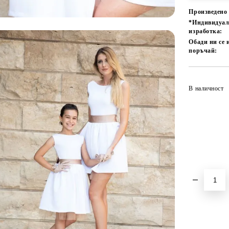
Произведено 
*Индивидуа
изработка:
Обади ни се 
поръчай:
В наличност