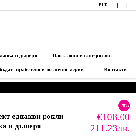
EUR
 майка и дъщеря
Панталони и гащеризони
 бъдат изработени и по лични мерки
Контакти
-20%
€108.00
ект еднакви рокли
ка и дъщеря
211.23лв.