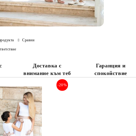
продукта
Сравни
тветствие
с
Доставка с
Гаранция и
внимание към теб
спокойствие
-20%