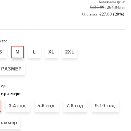
Каталожна цена:
€135.00
264.04лв.
€27.00 (20%)
Отстъпка:
мер:
S
M
L
XL
2XL
 РАЗМЕР
ер:
 с размери
3-4 год.
5-6 год.
7-8 год.
9-10 год.
размер