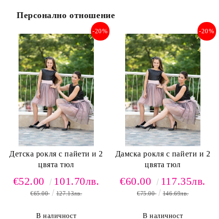
Персонално отношение
-20%
-20%
Детска рокля с пайети и 2
Дамска рокля с пайети и 2
цвята тюл
цвята тюл
€52.00
101.70лв.
€60.00
117.35лв.
€65.00
127.13лв.
€75.00
146.69лв.
В наличност
В наличност