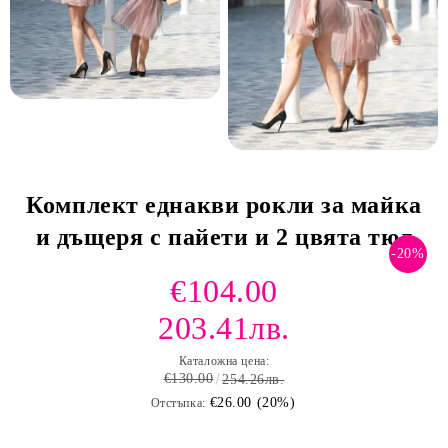
Комплект еднакви рокли за майка
и дъщеря с пайети и 2 цвята тюл
-20%
€104.00
203.41лв.
Каталожна цена:
€130.00
254.26лв.
€26.00 (20%)
Отстъпка: