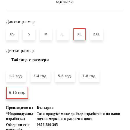
Код:
0587-25
Дамски размер:
XS
S
M
L
XL
2XL
Детски размер:
Таблица с размери
1-2 год.
3-4 год.
5-6 год.
7-8 год.
9-10 год.
Произведено в :
България
*Индивидуална
Този продукт може да бъде изработен и по ваши
изработка:
лични мерки и в различен цвят
Обади ни се и
0876 289 305
поръчай: