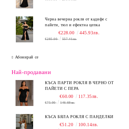
Черна вечерна рокля от кадифе с
пайети, тюл и ефектна цепка
€228.00
445.93лв.
€285.00
557.41лв.
Абонирай се
Най-продавани
КЪСА ПАРТИ РОКЛЯ В ЧЕРНО ОТ
ПАЙЕТИ С ПЕРА
€60.00
117.35лв.
€75.00
146.69лв.
КЪСА БЯЛА РОКЛЯ С ПАНДЕЛКИ
€51.20
100.14лв.