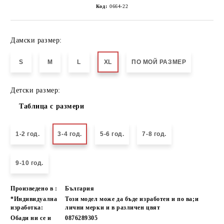
Код:
0664-22
Дамски размер:
S
M
L
XL
ПО МОЙ РАЗМЕР
Детски размер:
Таблица с размери
1-2 год.
3-4 год.
5-6 год.
7-8 год.
9-10 год.
Произведено в :
България
*Индивидуална
Този модел може да бъде изработен и по ва;и
изработка:
лични мерки и в различен цвят
Обади ни се и
0876289305