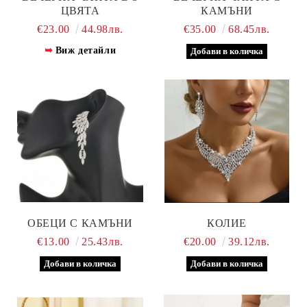
ЦВЯТА
КАМЪНИ
€23.00
44.98лв.
€35.00
68.45лв.
Виж детайли
ОБЕЦИ С КАМЪНИ
КОЛИЕ
€13.00
25.43лв.
€20.00
39.12лв.