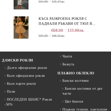
€64.00
125.17лв.
КЪСА РАЗКРОЕНА РОКЛЯ С
ПАДНАЛИ РЪКАВИ ОТ ТЮЛ В
БЕЖОВО
€68.00
133.00лв.
€85.00
166.25лв.
Чанти
ДАМСКИ РОКЛИ
Бижута
Дълги официални рокли
ПЛАЖНО ОБЛЕКЛО
Къси официални рокли
Бански костюми
Къси парти рокли
Бански костюми от две
Поли
части
ПОСЛЕДЕН ШАНС* Рокли
Цял бански
-50%
Плажни туники, панталони