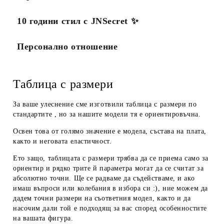
10 години стил с JNSecret ✨️
Персонално отношение
Таблица с размери
За ваше улеснение сме изготвили таблица с размери по
стандартите , но за нашите модели тя е ориентировъчна.
Освен това от голямо значение е модела, състава на плата,
както и неговата еластичност.
Ето защо, таблицата с размери трябва да се приема
само за
ориентир
и рядко трите й параметра могат да се считат за
абсолютно точни. Ще се радваме да съдействаме, и ако
имаш въпроси или колебания в избора си :), ние можем да
дадем
точни размери
на съответния модел, както и да
насочим дали той е подходящ за вас според особенностите
на вашата фигура.