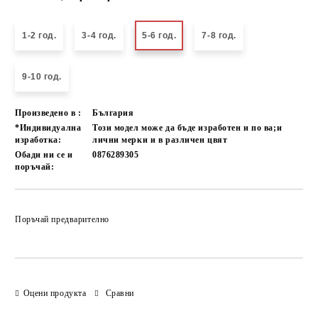
1-2 год.
3-4 год.
5-6 год.
7-8 год.
9-10 год.
Произведено в :
България
*Индивидуална
Този модел може да бъде изработен и по ва;и
изработка:
лични мерки и в различен цвят
Обади ни се и
0876289305
поръчай:
Добави в желани
Поръчай предварително
Оцени продукта
Сравни