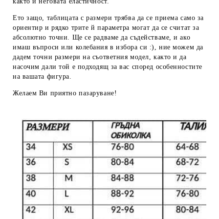
както и неговата еластичност.
Ето защо, таблицата с размери трябва да се приема
само за
ориентир
и рядко трите й параметра могат да се считат за
абсолютно точни. Ще се радваме да съдействаме, и ако
имаш въпроси или колебания в избора си :), ние можем да
дадем
точни размери
на съответния модел, както и да
насочим дали той е подходящ за вас според особенностите
на вашата фигура.
Желаем Ви приятно пазаруване!