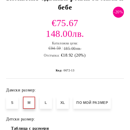
бебе
-20%
€75.67
148.00лв.
и и по лични мерки
Каталожна цена:
€94.59
185.00лв.
€18.92 (20%)
Отстъпка:
Код:
0672-13
Дамски размер:
S
M
L
XL
ПО МОЙ РАЗМЕР
Детски размер:
Таблица с размери