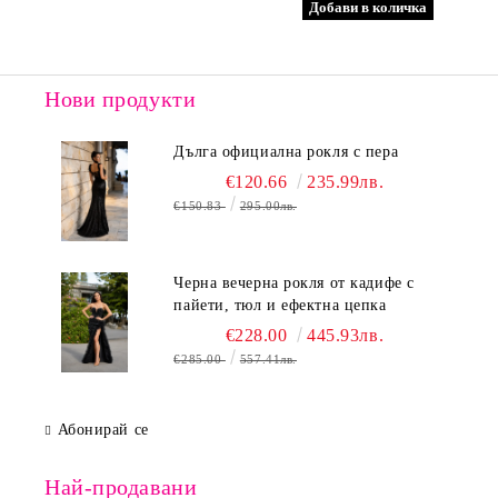
Нови продукти
Дълга официална рокля с пера
€120.66
235.99лв.
€150.83
295.00лв.
Черна вечерна рокля от кадифе с
пайети, тюл и ефектна цепка
€228.00
445.93лв.
€285.00
557.41лв.
Абонирай се
Най-продавани