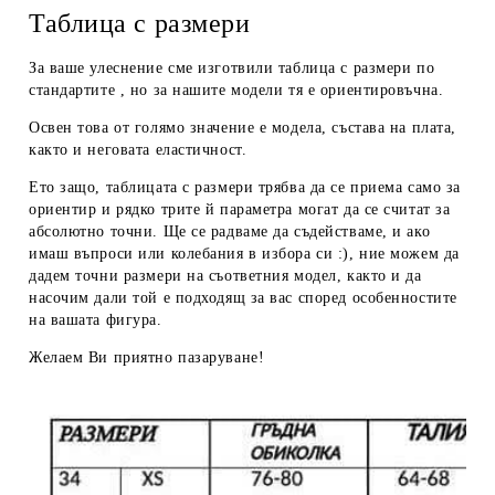
Таблица с размери
За ваше улеснение сме изготвили таблица с размери по
стандартите , но за нашите модели тя е ориентировъчна.
Освен това от голямо значение е модела, състава на плата,
както и неговата еластичност.
Ето защо, таблицата с размери трябва да се приема
само за
ориентир
и рядко трите й параметра могат да се считат за
абсолютно точни. Ще се радваме да съдействаме, и ако
имаш въпроси или колебания в избора си :), ние можем да
дадем
точни размери
на съответния модел, както и да
насочим дали той е подходящ за вас според особенностите
на вашата фигура.
Желаем Ви приятно пазаруване!