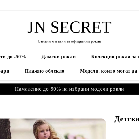
JN SECRET
Онлайн магазин за официални рокли
ти до -50%
Дамски рокли
Колекция рокли за
оари
Плажно облекло
Модели, които могат да
Намаление до 50% на избрани модели рокли
Детска