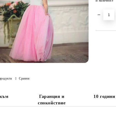
В наличност
продукта
Сравни
 към
Гаранция и
10 години
спокойствие