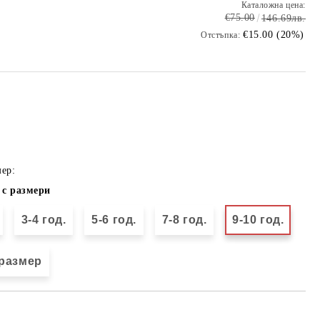
Каталожна цена:
€75.00
146.69лв.
€15.00 (20%)
Отстъпка:
ер:
 с размери
3-4 год.
5-6 год.
7-8 год.
9-10 год.
размер
Добави в желани