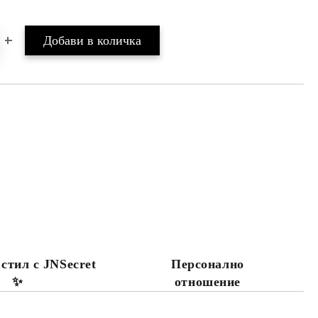
 стил с JNSecret
Персонално
✨️
отношение