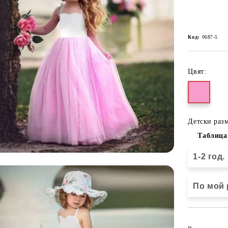
Код:
0687-5
Цвят:
Детски разм
Таблица
1-2 год.
По мой 