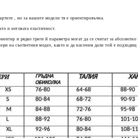
артите , но за нашите модели тя е ориентировъчна.
кто и неговата еластичност.
риентир
и рядко трите й параметра могат да се считат за абсолютно
мери
на съответния модел, както и да насочим дали той е подходящ 