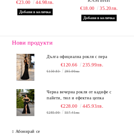
КАМЪНИ
€23.00
44.98лв.
€18.00
35.20лв.
Нови продукти
Дълга официална рокля с пера
€120.66
235.99лв.
€150.83
295.00лв.
Черна вечерна рокля от кадифе с
пайети, тюл и ефектна цепка
€228.00
445.93лв.
€285.00
557.41лв.
Абонирай се