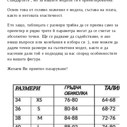
стандартите , но за нашите модели тя е ориентировъчна.
Освен това от голямо значение е модела, състава на плата,
както и неговата еластичност.
Ето защо, таблицата с размери трябва да се приема
само за
ориентир
и рядко трите й параметра могат да се считат за
абсолютно точни. Ще се радваме да съдействаме, и ако
имаш въпроси или колебания в избора си :), ние можем да
дадем
точни размери
на съответния модел, както и да
насочим дали той е подходящ за вас според особенностите
на вашата фигура.
Желаем Ви приятно пазаруване!