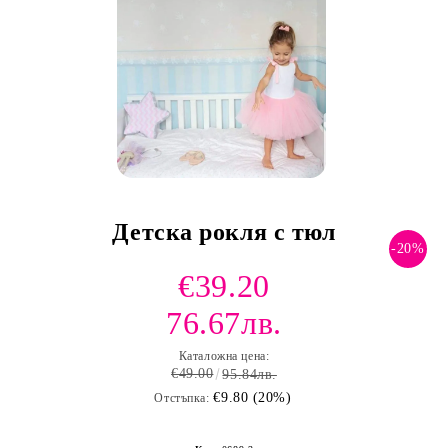
и и по лични мерки
Детска рокля с тюл
-20%
€39.20
76.67лв.
Каталожна цена:
€49.00
95.84лв.
€9.80 (20%)
Отстъпка: