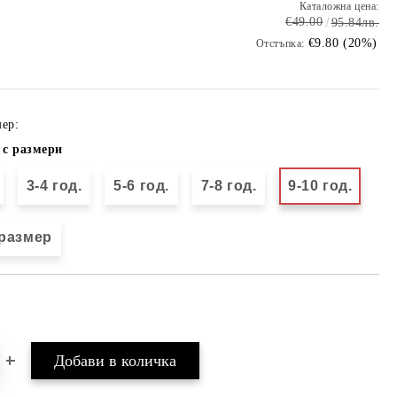
Каталожна цена:
€49.00
95.84лв.
€9.80 (20%)
Отстъпка:
ер:
 с размери
3-4 год.
5-6 год.
7-8 год.
9-10 год.
размер
Добави в желани