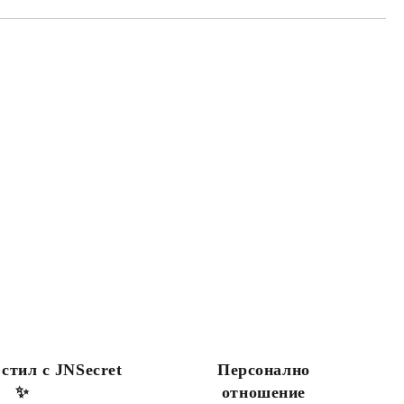
 стил с JNSecret
Персонално
✨️
отношение