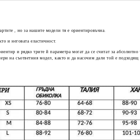
артите , но за нашите модели тя е ориентировъчна.
кто и неговата еластичност.
риентир
и рядко трите й параметра могат да се считат за абсолютно
мери
на съответния модел, както и да насочим дали той е подходящ 