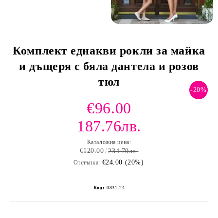
Комплект еднакви рокли за майка
и дъщеря с бяла дантела и розов
тюл
-20%
€96.00
187.76лв.
Каталожна цена:
€120.00
234.70лв.
€24.00 (20%)
Отстъпка:
Код:
0831-24