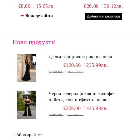
МЕДАЛЬОН –
€8.00
15.65лв.
€20.00
39.12лв.
АКСЕСОАР ЗА ДРЪЗКА
Виж детайли
ВИЗИЯ
Нови продукти
Дълга официална рокля с пера
€120.66
235.99лв.
€150.83
295.00лв.
Черна вечерна рокля от кадифе с
пайети, тюл и ефектна цепка
€228.00
445.93лв.
€285.00
557.41лв.
Абонирай се