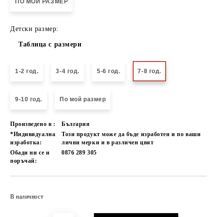
ПО МОЙ РАЗМЕР
Детски размер:
Таблица с размери
1-2 год.
3-4 год.
5-6 год.
7-8 год.
9-10 год.
По мой размер
Произведено в :
България
*Индивидуална
Този продукт може да бъде изработен и по ваши
изработка:
лични мерки и в различен цвят
Обади ни се и
0876 289 305
поръчай:
Добави в желани
В наличност