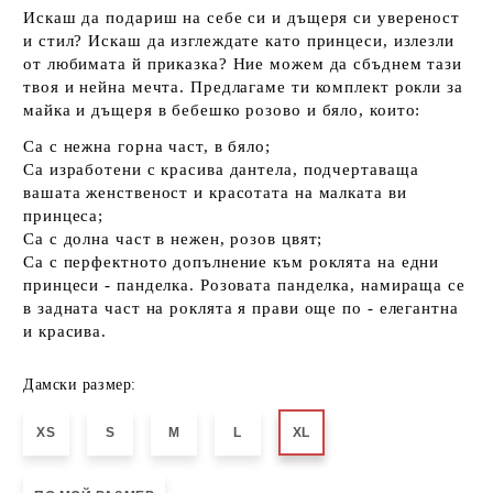
Искаш да подариш на себе си и дъщеря си увереност
и стил? Искаш да изглеждате като принцеси, излeзли
от любимата й приказка? Ние можем да сбъднем тази
твоя и нейна мечта. Предлагаме ти комплект рокли за
майка и дъщеря в бебешко розово и бяло, които:
Са с нежна горна част, в бяло;
Са изработени с красива дантела, подчертаваща
вашата женственост и красотата на малката ви
принцеса;
Са с долна част в нежен, розов цвят;
Са с перфектното допълнение към роклята на едни
принцеси - панделка. Розовата панделка, намираща се
в задната част на роклята я прави още по - елегантна
и красива.
Дамски размер:
XS
S
M
L
XL