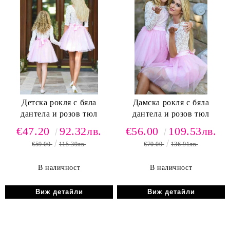
Детска рокля с бяла
Дамска рокля с бяла
дантела и розов тюл
дантела и розов тюл
€47.20
92.32лв.
€56.00
109.53лв.
€59.00
115.39лв.
€70.00
136.91лв.
В наличност
В наличност
Виж детайли
Виж детайли