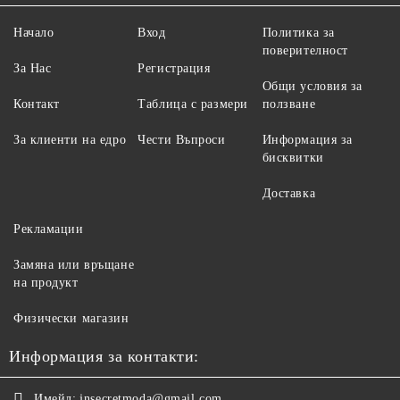
Начало
Вход
Политика за
поверителност
За Нас
Регистрация
Общи условия за
Контакт
Таблица с размери
ползване
За клиенти на едро
Чести Въпроси
Информация за
бисквитки
Доставка
Рекламации
Замяна или връщане
на продукт
Физически магазин
Информация за контакти:
Имейл:
jnsecretmoda@gmail.com