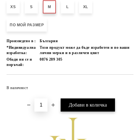
XS
S
M
L
XL
ПО МОЙ РАЗМЕР
Произведено в :
България
*Индивидуална
Този продукт може да бъде изработен и по ваши
изработка:
лични мерки и в различен цвят
Обади ни се и
0876 289 305
поръчай:
Добави в желани
В наличност