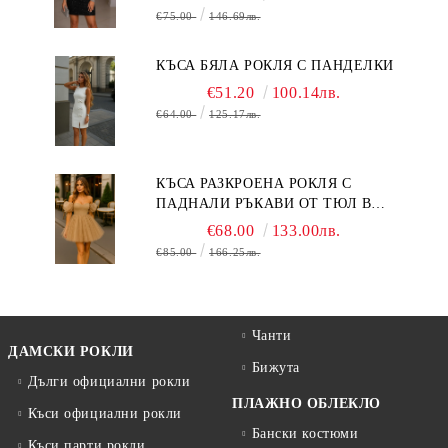
€75.00
146.69лв.
КЪСА БЯЛА РОКЛЯ С ПАНДЕЛКИ
€51.20
100.14лв.
€64.00
125.17лв.
КЪСА РАЗКРОЕНА РОКЛЯ С
ПАДНАЛИ РЪКАВИ ОТ ТЮЛ В
БЕЖОВО
€68.00
133.00лв.
€85.00
166.25лв.
Чанти
ДАМСКИ РОКЛИ
Бижута
Дълги официални рокли
ПЛАЖНО ОБЛЕКЛО
Къси официални рокли
Бански костюми
Къси парти рокли