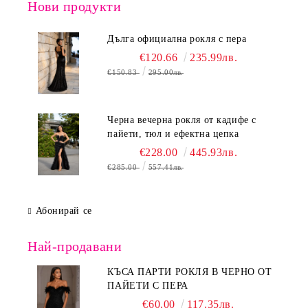
Нови продукти
Дълга официална рокля с пера
€120.66
235.99лв.
€150.83
295.00лв.
Черна вечерна рокля от кадифе с
пайети, тюл и ефектна цепка
€228.00
445.93лв.
€285.00
557.41лв.
Абонирай се
Най-продавани
КЪСА ПАРТИ РОКЛЯ В ЧЕРНО ОТ
ПАЙЕТИ С ПЕРА
€60.00
117.35лв.