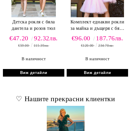
Детска рокля с бяла
Комплект еднакви рокли
дантела и розов тюл
за майка и дъщеря с бяла
дантела и розов тюл
€47.20
92.32лв.
€96.00
187.76лв.
€59.00
115.39лв.
€120.00
234.70лв.
В наличност
В наличност
Виж детайли
Виж детайли
♡ Нашите прекрасни клиентки