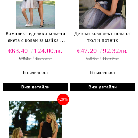
Комплект еднакви кожени
Детски комплект пола от
якета с колан за майка и
тюл и потник
дъщеря
€63.40
124.00лв.
€47.20
92.32лв.
€79.25
155.00лв.
€59.00
115.39лв.
В наличност
В наличност
Виж детайли
Виж детайли
-20%