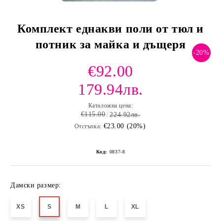
Комплект еднакви поли от тюл и
потник за майка и дъщеря
-20%
€92.00
179.94лв.
Каталожна цена:
€115.00
224.92лв.
€23.00 (20%)
Отстъпка:
Код:
0837-8
Дамски размер:
XS
S
M
L
XL