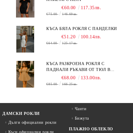
€60.00
117.35лв.
€75.00
146.69лв.
КЪСА БЯЛА РОКЛЯ С ПАНДЕЛКИ
€51.20
100.14лв.
€64.00
125.17лв.
КЪСА РАЗКРОЕНА РОКЛЯ С
ПАДНАЛИ РЪКАВИ ОТ ТЮЛ В
БЕЖОВО
€68.00
133.00лв.
€85.00
166.25лв.
Чанти
ДАМСКИ РОКЛИ
Бижута
Дълги официални рокли
ПЛАЖНО ОБЛЕКЛО
Къси официални рокли