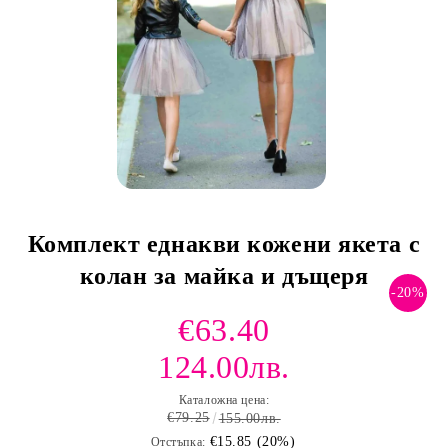
Комплект еднакви кожени якета с
колан за майка и дъщеря
-20%
€63.40
124.00лв.
Каталожна цена:
€79.25
155.00лв.
€15.85 (20%)
Отстъпка: