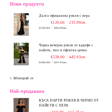
Нови продукти
Дълга официална рокля с пера
€120.66
235.99лв.
€150.83
295.00лв.
Черна вечерна рокля от кадифе с
пайети, тюл и ефектна цепка
€228.00
445.93лв.
€285.00
557.41лв.
Абонирай се
Най-продавани
КЪСА ПАРТИ РОКЛЯ В ЧЕРНО ОТ
ПАЙЕТИ С ПЕРА