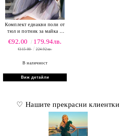
Комплект еднакви поли от
тюл и потник за майка и
дъщеря
€92.00
179.94лв.
€115.00
224.92лв.
В наличност
Виж детайли
♡ Нашите прекрасни клиентки