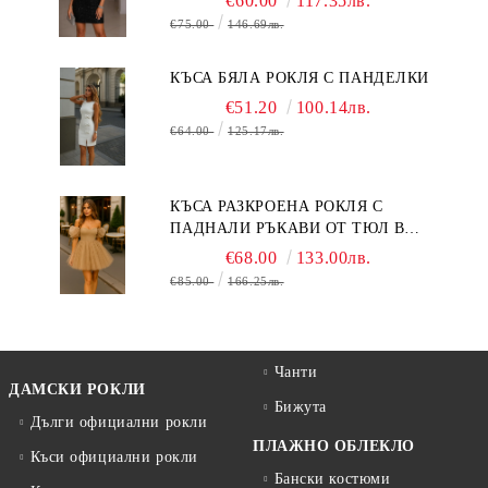
€60.00
117.35лв.
€75.00
146.69лв.
КЪСА БЯЛА РОКЛЯ С ПАНДЕЛКИ
€51.20
100.14лв.
€64.00
125.17лв.
КЪСА РАЗКРОЕНА РОКЛЯ С
ПАДНАЛИ РЪКАВИ ОТ ТЮЛ В
БЕЖОВО
€68.00
133.00лв.
€85.00
166.25лв.
Чанти
ДАМСКИ РОКЛИ
Бижута
Дълги официални рокли
ПЛАЖНО ОБЛЕКЛО
Къси официални рокли
Бански костюми