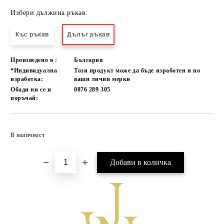
Избери дължина ръкав:
Къс ръкав
Дълъг ръкав
Произведено в :
България
*Индивидуална
Този продукт може да бъде изработен и по
изработка:
ваши лични мерки
Обади ни се и
0876 289 305
поръчай:
Добави в желани
В наличност