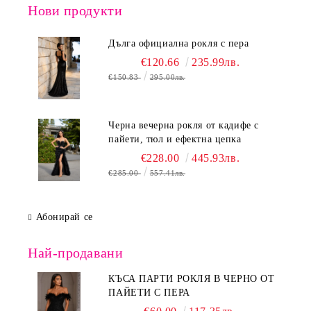
Нови продукти
Дълга официална рокля с пера
€120.66
235.99лв.
€150.83
295.00лв.
Черна вечерна рокля от кадифе с
пайети, тюл и ефектна цепка
€228.00
445.93лв.
€285.00
557.41лв.
Абонирай се
Най-продавани
КЪСА ПАРТИ РОКЛЯ В ЧЕРНО ОТ
ПАЙЕТИ С ПЕРА