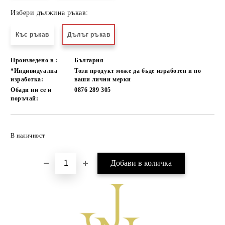
Избери дължина ръкав:
Къс ръкав
Дълъг ръкав
Произведено в :
България
*Индивидуална
Този продукт може да бъде изработен и по
изработка:
ваши лични мерки
Обади ни се и
0876 289 305
поръчай:
Добави в желани
В наличност