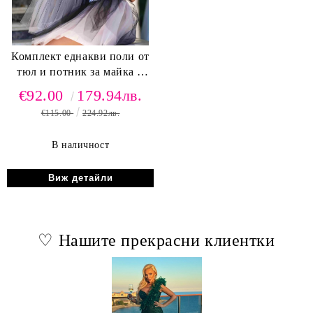
Комплект еднакви поли от
тюл и потник за майка и
дъщеря
€92.00
179.94лв.
€115.00
224.92лв.
В наличност
Виж детайли
♡ Нашите прекрасни клиентки