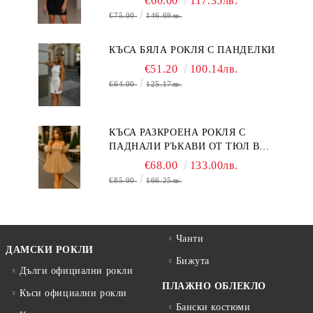
€60.00
117.35лв.
€75.00
146.69лв.
КЪСА БЯЛА РОКЛЯ С ПАНДЕЛКИ
€51.20
100.14лв.
€64.00
125.17лв.
КЪСА РАЗКРОЕНА РОКЛЯ С
ПАДНАЛИ РЪКАВИ ОТ ТЮЛ В
БЕЖОВО
€68.00
133.00лв.
€85.00
166.25лв.
Чанти
ДАМСКИ РОКЛИ
Бижута
Дълги официални рокли
ПЛАЖНО ОБЛЕКЛО
Къси официални рокли
Бански костюми