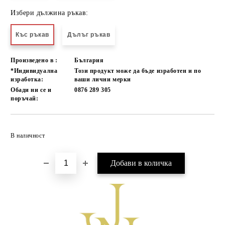
Избери дължина ръкав:
Къс ръкав
Дълъг ръкав
Произведено в :
България
*Индивидуална
Този продукт може да бъде изработен и по
изработка:
ваши лични мерки
Обади ни се и
0876 289 305
поръчай:
Добави в желани
В наличност