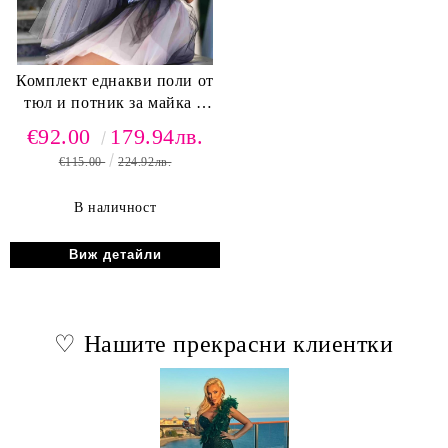
Комплект еднакви поли от
тюл и потник за майка и
дъщеря
€92.00
179.94лв.
€115.00
224.92лв.
В наличност
Виж детайли
♡ Нашите прекрасни клиентки