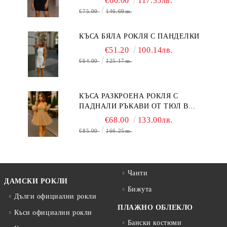
€60.00
117.35лв.
€75.00
146.69лв.
КЪСА БЯЛА РОКЛЯ С ПАНДЕЛКИ
€51.20
100.14лв.
€64.00
125.17лв.
КЪСА РАЗКРОЕНА РОКЛЯ С
ПАДНАЛИ РЪКАВИ ОТ ТЮЛ В
БЕЖОВО
€68.00
133.00лв.
€85.00
166.25лв.
Чанти
ДАМСКИ РОКЛИ
Бижута
Дълги официални рокли
ПЛАЖНО ОБЛЕКЛО
Къси официални рокли
Бански костюми