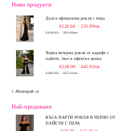
Нови продукти
Дълга официална рокля с пера
€120.66
235.99лв.
€150.83
295.00лв.
Черна вечерна рокля от кадифе с
пайети, тюл и ефектна цепка
€228.00
445.93лв.
€285.00
557.41лв.
Абонирай се
Най-продавани
КЪСА ПАРТИ РОКЛЯ В ЧЕРНО ОТ
ПАЙЕТИ С ПЕРА