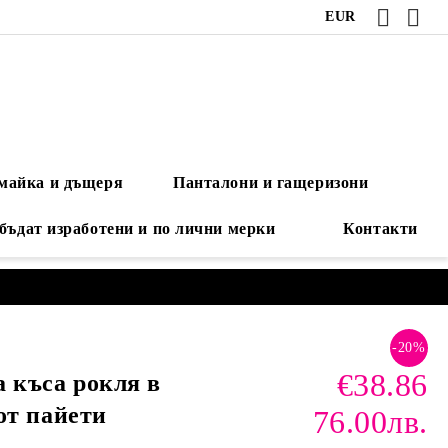
EUR
 майка и дъщеря
Панталони и гащеризони
 бъдат изработени и по лични мерки
Контакти
-20%
€38.86
 къса рокля в
от пайети
76.00лв.