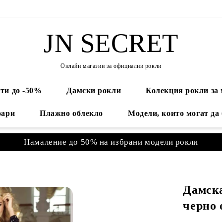
JN SECRET
Онлайн магазин за официални рокли
ти до -50%
Дамски рокли
Колекция рокли за
оари
Плажно облекло
Модели, които могат да
Намаление до 50% на избрани модели рокли
Дамска
черно 