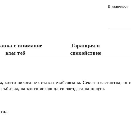
В наличност
авка с внимание
Гаранция и
към теб
спокойствие
а, която никога не остава незабелязана. Секси и елегантна, тя 
 събития, на които искаш да си звездата на нощта.
стил