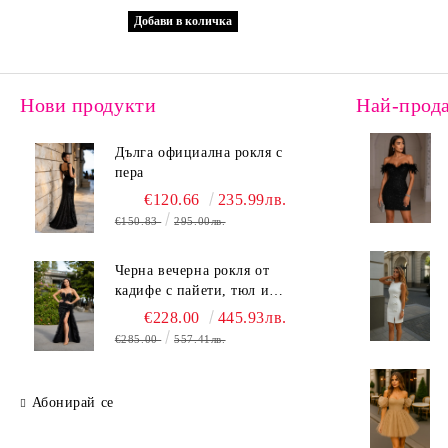
Нови продукти
Най-прод
Дълга официална рокля с
пера
€120.66
235.99лв.
€150.83
295.00лв.
Черна вечерна рокля от
кадифе с пайети, тюл и
ефектна цепка
€228.00
445.93лв.
€285.00
557.41лв.
Абонирай се