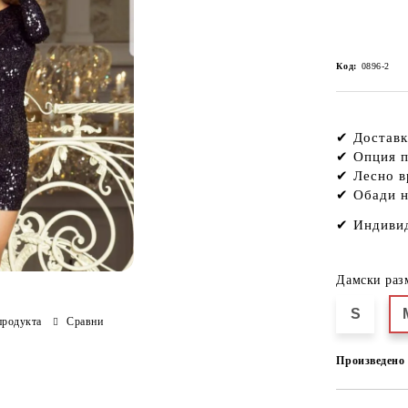
Код:
0896-2
✔ Доставк
✔ Опция п
✔ Лесно в
✔ Обади н
✔
Индивид
Дамски раз
S
продукта
Сравни
Произведено 