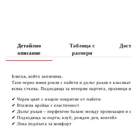
Детайлно
Таблица с
Дост
описание
размери
Блясък, който запленява.
Тази черна мини рокля с пайети и дълъг ръкав е класикат
всяка стъпка. Подходяща за вечерни партита, празници и
✔ Черен цвят с изцяло покритие от пайети
✔ Вталена кройка с еластичност
✔ Дълъг ръкав – перфектен баланс между провокация и 
✔ Подходяща за парти, клуб, рожден ден, коктейл
✔ Лека подплата за комфорт