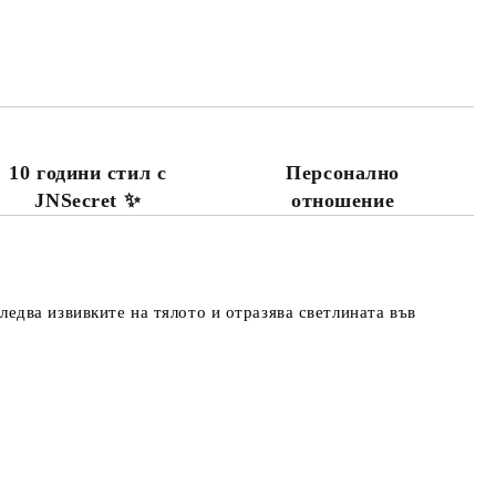
Добави в желани
10 години стил с
Персонално
JNSecret ✨️
отношение
следва извивките на тялото и отразява светлината във