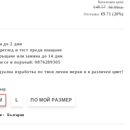
Каталожна цена:
€48.57
94.99лв.
€9.71 (20%)
Отстъпка:
а до 2 дни
реглед и тест преди плащане
ръщане или замяна до 14 дни
и се и поръчай: 0876289305
уална изработка по твои лични мерки и в различен цвят!
мер:
M
L
ПО МОЙ РАЗМЕР
в :
България