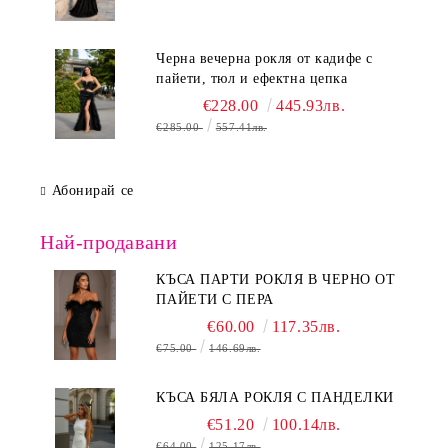
Черна вечерна рокля от кадифе с
пайети, тюл и ефектна цепка
€228.00
445.93лв.
€285.00
557.41лв.
Абонирай се
Най-продавани
КЪСА ПАРТИ РОКЛЯ В ЧЕРНО ОТ
ПАЙЕТИ С ПЕРА
€60.00
117.35лв.
€75.00
146.69лв.
КЪСА БЯЛА РОКЛЯ С ПАНДЕЛКИ
€51.20
100.14лв.
€64.00
125.17лв.