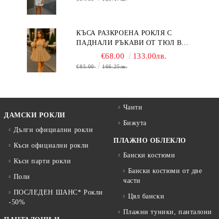
КЪСА РАЗКРОЕНА РОКЛЯ С
ПАДНАЛИ РЪКАВИ ОТ ТЮЛ В
БЕЖОВО
€68.00
133.00лв.
€85.00
166.25лв.
Чанти
ДАМСКИ РОКЛИ
Бижута
Дълги официални рокли
ПЛАЖНО ОБЛЕКЛО
Къси официални рокли
Бански костюми
Къси парти рокли
Бански костюми от две
Поли
части
ПОСЛЕДЕН ШАНС* Рокли
Цял бански
-50%
Плажни туники, панталони