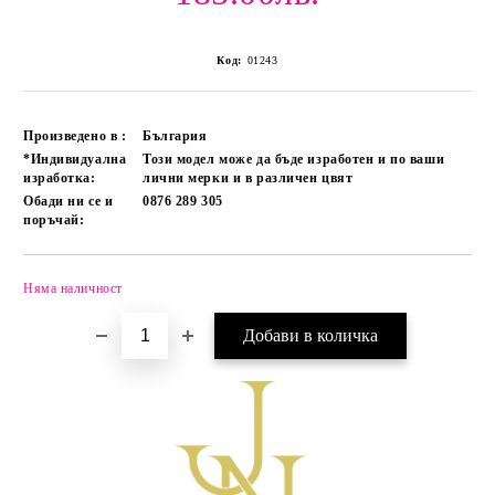
Код:
01243
Произведено в :
България
*Индивидуална
Този модел може да бъде изработен и по ваши
изработка:
лични мерки и в различен цвят
Обади ни се и
0876 289 305
поръчай:
Няма наличност
Добави в желани