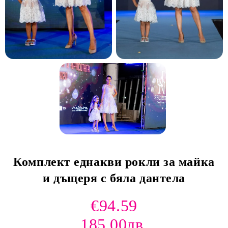
Комплект еднакви рокли за майка
и дъщеря с бяла дантела
€94.59
185.00лв.