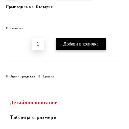
Произведено в :
България
Добави в желани
В наличност
Оцени продукта
Сравни
Детайлно описание
Таблица с размери