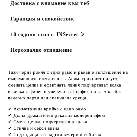
Доставка с внимание към теб
Гаранция и спокойствие
10 години стил с JNSecret ✨️
Персонално отношение
Тази черна рокля с едно рамо и ръкав е въплъщение на
съвременната елегантност. Асиметричният силует,
смелата цепка и ефектната линия подчертават всяка
извивка с финес и увереност. Перфектна за коктейл,
вечерно парти или специална среща.
✔ Асиметрична кройка с едно рамо
✔ Дълъг драматичен ръкав за модерен ефект
✔ Смела цепка, подчертаваща крака
✔ Стилна и секси визия
✔ Подходяща за градски вечери и събития