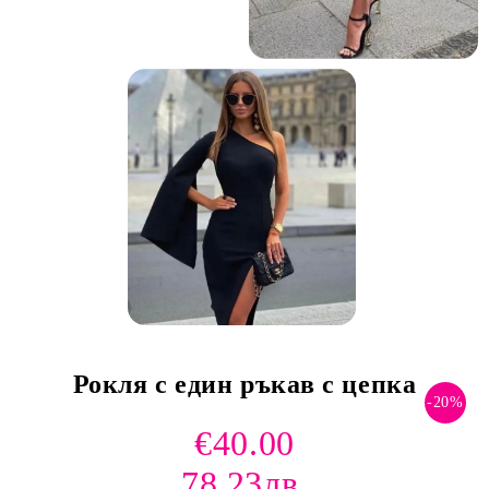
и и по лични мерки
Рокля с един ръкав с цепка
-20%
€40.00
78.23лв.