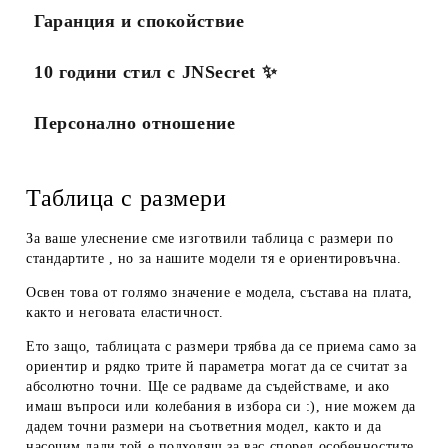
Гаранция и спокойствие
10 години стил с JNSecret ✨️
Персонално отношение
Таблица с размери
За ваше улеснение сме изготвили таблица с размери по
стандартите , но за нашите модели тя е ориентировъчна.
Освен това от голямо значение е модела, състава на плата,
както и неговата еластичност.
Ето защо, таблицата с размери трябва да се приема
само за
ориентир
и рядко трите й параметра могат да се считат за
абсолютно точни. Ще се радваме да съдействаме, и ако
имаш въпроси или колебания в избора си :), ние можем да
дадем
точни размери
на съответния модел, както и да
насочим дали той е подходящ за вас според особенностите