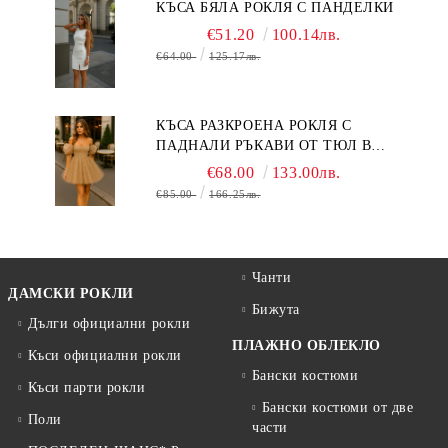
КЪСА БЯЛА РОКЛЯ С ПАНДЕЛКИ
€51.20
100.14лв.
€64.00
125.17лв.
КЪСА РАЗКРОЕНА РОКЛЯ С
ПАДНАЛИ РЪКАВИ ОТ ТЮЛ В
БЕЖОВО
€68.00
133.00лв.
€85.00
166.25лв.
Чанти
ДАМСКИ РОКЛИ
Бижута
Дълги официални рокли
ПЛАЖНО ОБЛЕКЛО
Къси официални рокли
Бански костюми
Къси парти рокли
Бански костюми от две
Поли
части