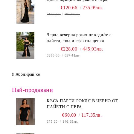
€120.66
235.99лв.
€150.83
295.00лв.
Черна вечерна рокля от кадифе с
пайети, тюл и ефектна цепка
€228.00
445.93лв.
€285.00
557.41лв.
Абонирай се
Най-продавани
КЪСА ПАРТИ РОКЛЯ В ЧЕРНО ОТ
ПАЙЕТИ С ПЕРА
€60.00
117.35лв.
€75.00
146.69лв.