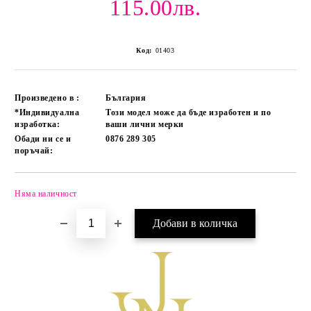
115.00лв.
Код:
01403
Произведено в :
България
*Индивидуална
Този модел може да бъде изработен и по
изработка:
ваши лични мерки
Обади ни се и
0876 289 305
поръчай:
Няма наличност
Добави в желани