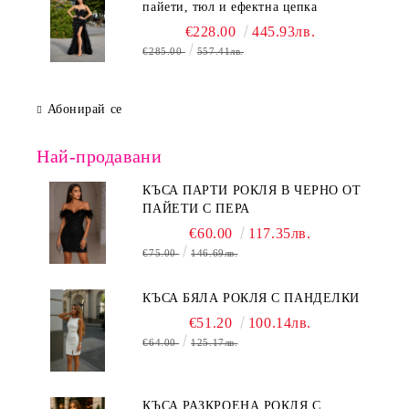
пайети, тюл и ефектна цепка
€228.00
445.93лв.
€285.00
557.41лв.
Абонирай се
Най-продавани
КЪСА ПАРТИ РОКЛЯ В ЧЕРНО ОТ
ПАЙЕТИ С ПЕРА
€60.00
117.35лв.
€75.00
146.69лв.
КЪСА БЯЛА РОКЛЯ С ПАНДЕЛКИ
€51.20
100.14лв.
€64.00
125.17лв.
КЪСА РАЗКРОЕНА РОКЛЯ С