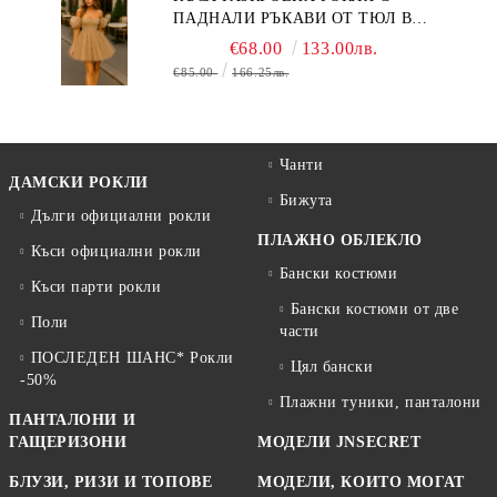
ПАДНАЛИ РЪКАВИ ОТ ТЮЛ В
БЕЖОВО
€68.00
133.00лв.
€85.00
166.25лв.
Чанти
ДАМСКИ РОКЛИ
Бижута
Дълги официални рокли
ПЛАЖНО ОБЛЕКЛО
Къси официални рокли
Бански костюми
Къси парти рокли
Бански костюми от две
Поли
части
ПОСЛЕДЕН ШАНС* Рокли
Цял бански
-50%
Плажни туники, панталони
ПАНТАЛОНИ И
ГАЩЕРИЗОНИ
МОДЕЛИ JNSECRET
БЛУЗИ, РИЗИ И ТОПОВЕ
МОДЕЛИ, КОИТО МОГАТ