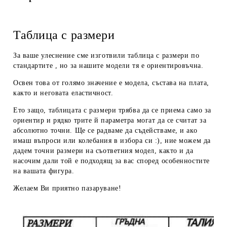
Таблица с размери
За ваше улеснение сме изготвили таблица с размери по
стандартите , но за нашите модели тя е ориентировъчна.
Освен това от голямо значение е модела, състава на плата,
както и неговата еластичност.
Ето защо, таблицата с размери трябва да се приема
само за
ориентир
и рядко трите й параметра могат да се считат за
абсолютно точни. Ще се радваме да съдействаме, и ако
имаш въпроси или колебания в избора си :), ние можем да
дадем
точни размери
на съответния модел, както и да
насочим дали той е подходящ за вас според особенностите
на вашата фигура.
Желаем Ви приятно пазаруване!