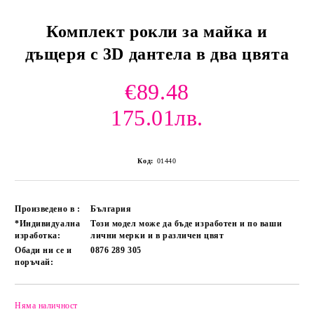
Комплект рокли за майка и
дъщеря с 3D дантела в два цвята
€89.48
175.01лв.
Код:
01440
Произведено в :
България
*Индивидуална
Този модел може да бъде изработен и по ваши
изработка:
лични мерки и в различен цвят
Обади ни се и
0876 289 305
поръчай:
Няма наличност
Добави в желани