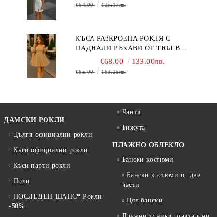
€64.00
125.17лв.
КЪСА РАЗКРОЕНА РОКЛЯ С
ПАДНАЛИ РЪКАВИ ОТ ТЮЛ В
БЕЖОВО
€68.00
133.00лв.
€85.00
166.25лв.
Чанти
ДАМСКИ РОКЛИ
Бижута
Дълги официални рокли
ПЛАЖНО ОБЛЕКЛО
Къси официални рокли
Бански костюми
Къси парти рокли
Бански костюми от две
Поли
части
ПОСЛЕДЕН ШАНС* Рокли
Цял бански
-50%
Плажни туники, панталони