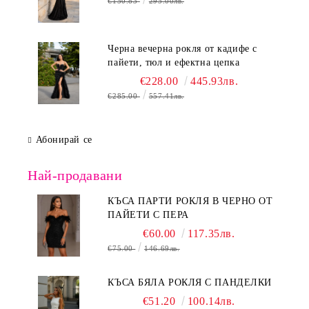
€150.83
295.00лв.
Черна вечерна рокля от кадифе с
пайети, тюл и ефектна цепка
€228.00
445.93лв.
€285.00
557.41лв.
Абонирай се
Най-продавани
КЪСА ПАРТИ РОКЛЯ В ЧЕРНО ОТ
ПАЙЕТИ С ПЕРА
€60.00
117.35лв.
€75.00
146.69лв.
КЪСА БЯЛА РОКЛЯ С ПАНДЕЛКИ
€51.20
100.14лв.