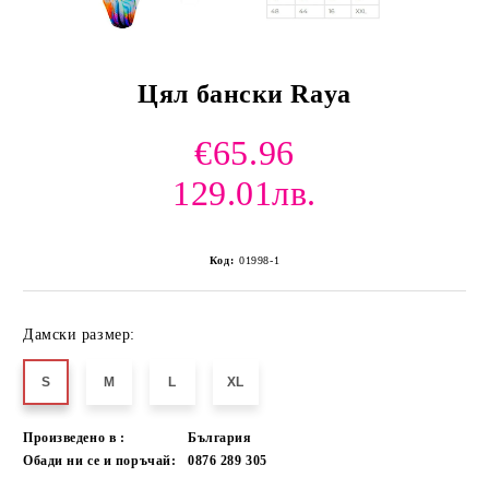
Цял бански Raya
€65.96
129.01лв.
Код:
01998-1
Дамски размер:
S
M
L
XL
Произведено в :
България
Обади ни се и поръчай:
0876 289 305