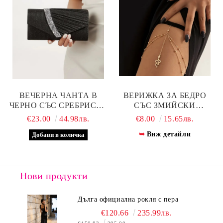
ВЕЧЕРНА ЧАНТА В
ВЕРИЖКА ЗА БЕДРО
ЧЕРНО СЪС СРЕБРИСТА
СЪС ЗМИЙСКИ
ЛЕНТА
МЕДАЛЬОН –
€23.00
44.98лв.
€8.00
15.65лв.
АКСЕСОАР ЗА ДРЪЗКА
Виж детайли
ВИЗИЯ
Нови продукти
Дълга официална рокля с пера
€120.66
235.99лв.