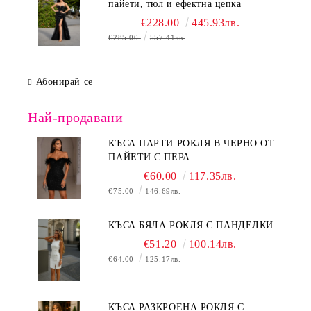
пайети, тюл и ефектна цепка
€228.00
445.93лв.
€285.00
557.41лв.
Абонирай се
Най-продавани
КЪСА ПАРТИ РОКЛЯ В ЧЕРНО ОТ
ПАЙЕТИ С ПЕРА
€60.00
117.35лв.
€75.00
146.69лв.
КЪСА БЯЛА РОКЛЯ С ПАНДЕЛКИ
€51.20
100.14лв.
€64.00
125.17лв.
КЪСА РАЗКРОЕНА РОКЛЯ С