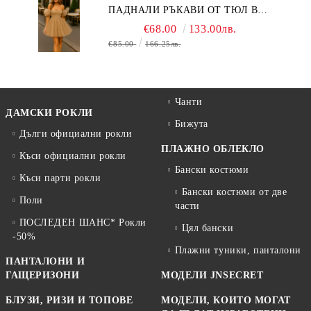
ПАДНАЛИ РЪКАВИ ОТ ТЮЛ В
БЕЖОВО
€68.00
133.00лв.
€85.00
166.25лв.
Чанти
ДАМСКИ РОКЛИ
Бижута
Дълги официални рокли
ПЛАЖНО ОБЛЕКЛО
Къси официални рокли
Бански костюми
Къси парти рокли
Бански костюми от две
Поли
части
ПОСЛЕДЕН ШАНС* Рокли
Цял бански
-50%
Плажни туники, панталони
ПАНТАЛОНИ И
ГАЩЕРИЗОНИ
МОДЕЛИ JNSECRET
БЛУЗИ, РИЗИ И ТОПОВЕ
МОДЕЛИ, КОИТО МОГАТ