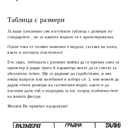
Таблица с размери
За ваше улеснение сме изготвили таблица с размери по
стандартите , но за нашите модели тя е ориентировъчна.
Освен това от голямо значение е модела, състава на плата,
както и неговата еластичност.
Ето защо, таблицата с размери трябва да се приема
само за
ориентир
и рядко трите й параметра могат да се считат за
абсолютно точни. Ще се радваме да съдействаме, и ако
имаш въпроси или колебания в избора си :), ние можем да
дадем
точни размери
на съответния модел, както и да
насочим дали той е подходящ за вас според особенностите
на вашата фигура.
Желаем Ви приятно пазаруване!