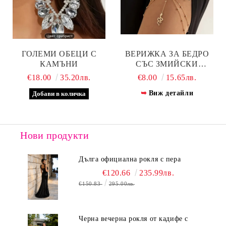
ГОЛЕМИ ОБЕЦИ С
ВЕРИЖКА ЗА БЕДРО
КАМЪНИ
СЪС ЗМИЙСКИ
МЕДАЛЬОН –
€18.00
35.20лв.
€8.00
15.65лв.
АКСЕСОАР ЗА ДРЪЗКА
Виж детайли
ВИЗИЯ
Нови продукти
Дълга официална рокля с пера
€120.66
235.99лв.
€150.83
295.00лв.
Черна вечерна рокля от кадифе с