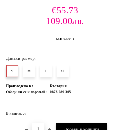
€55.73
109.00лв.
Код:
02004-1
Дамски размер:
S
M
L
XL
Произведено в :
България
Обади ни се и поръчай:
0876 289 305
Добави в желани
В наличност