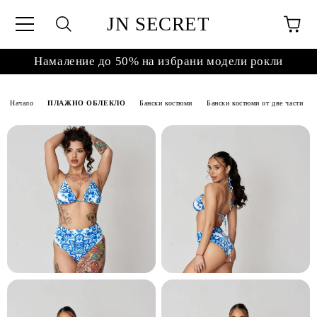
JN SECRET
Намаление до 50% на избрани модели рокли
Начало
ПЛАЖНО ОБЛЕКЛО
Бански костюми
Бански костюми от две части