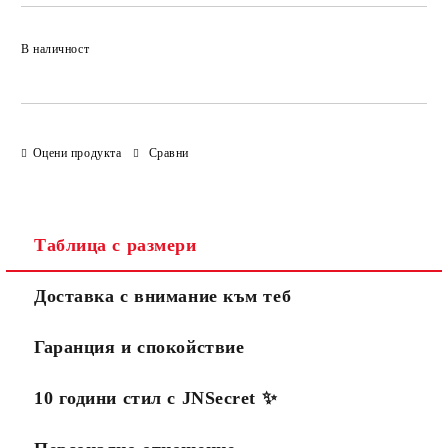
Добави в желани
В наличност
Оцени продукта
Сравни
Таблица с размери
Доставка с внимание към теб
Гаранция и спокойствие
10 години стил с JNSecret ✨️