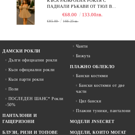
КЪСА РАЗКРОЕНА РОКЛЯ С
ПАДНАЛИ РЪКАВИ ОТ ТЮЛ В
БЕЖОВО
€68.00
133.00лв.
€85.00
166.25лв.
Чанти
ДАМСКИ РОКЛИ
Бижута
Дълги официални рокли
ПЛАЖНО ОБЛЕКЛО
Къси официални рокли
Бански костюми
Къси парти рокли
Бански костюми от две
Поли
части
ПОСЛЕДЕН ШАНС* Рокли
Цял бански
-50%
Плажни туники, панталони
ПАНТАЛОНИ И
ГАЩЕРИЗОНИ
МОДЕЛИ JNSECRET
БЛУЗИ, РИЗИ И ТОПОВЕ
МОДЕЛИ, КОИТО МОГАТ