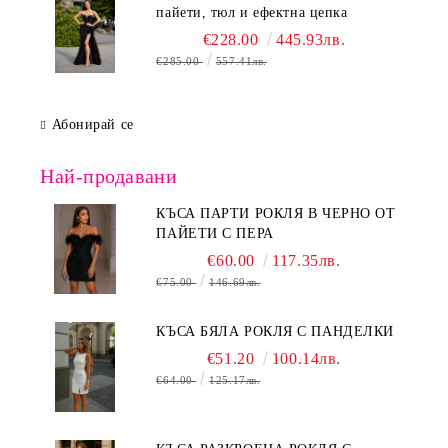
пайети, тюл и ефектна цепка
€228.00
445.93лв.
€285.00
557.41лв.
Абонирай се
Най-продавани
КЪСА ПАРТИ РОКЛЯ В ЧЕРНО ОТ
ПАЙЕТИ С ПЕРА
€60.00
117.35лв.
€75.00
146.69лв.
КЪСА БЯЛА РОКЛЯ С ПАНДЕЛКИ
€51.20
100.14лв.
€64.00
125.17лв.