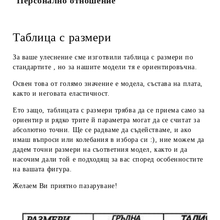
Персонално отношение
Таблица с размери
За ваше улеснение сме изготвили таблица с размери по
стандартите , но за нашите модели тя е ориентировъчна.
Освен това от голямо значение е модела, състава на плата,
както и неговата еластичност.
Ето защо, таблицата с размери трябва да се приема
само за
ориентир
и рядко трите й параметра могат да се считат за
абсолютно точни. Ще се радваме да съдействаме, и ако
имаш въпроси или колебания в избора си :), ние можем да
дадем
точни размери
на съответния модел, както и да
насочим дали той е подходящ за вас според особенностите
на вашата фигура.
Желаем Ви приятно пазаруване!