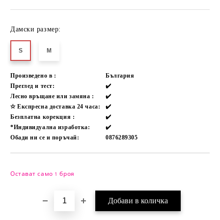
Дамски размер:
S
M
Произведено в :
България
Преглед и тест:
✔️
Лесно връщане или замяна :
✔️
✫ Експресна доставка 24 часа:
✔️
Безплатна корекция :
✔️
*Индивидуална изработка:
✔️
Обади ни се и поръчай:
0876289305
Остават само
броя
Добави в желани
1