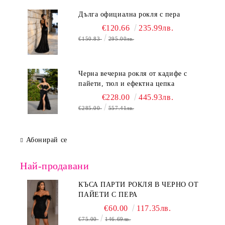
Дълга официална рокля с пера
€120.66
235.99лв.
€150.83
295.00лв.
Черна вечерна рокля от кадифе с
пайети, тюл и ефектна цепка
€228.00
445.93лв.
€285.00
557.41лв.
Абонирай се
Най-продавани
КЪСА ПАРТИ РОКЛЯ В ЧЕРНО ОТ
ПАЙЕТИ С ПЕРА
€60.00
117.35лв.
€75.00
146.69лв.