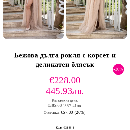
Бежова дълга рокля с корсет и
деликатен блясък
-20%
€228.00
445.93лв.
Каталожна цена:
€285.00
557.41лв.
€57.00 (20%)
Отстъпка:
Код:
02186-1