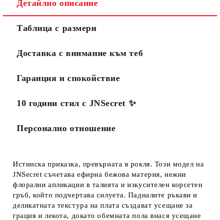
Детайлно описание
Таблица с размери
Доставка с внимание към теб
Гаранция и спокойствие
10 години стил с JNSecret ✨️
Персонално отношение
Истинска приказка, превърната в рокля. Този модел на
JNSecret съчетава ефирна бежова материя, нежни
флорални апликации в талията и изкусителен корсетен
гръб, който подчертава силуета. Падналите ръкави и
деликатната текстура на плата създават усещане за
грация и лекота, докато обемната пола внася усещане