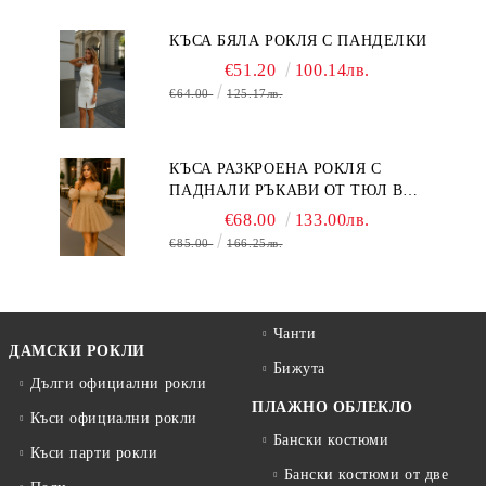
КЪСА БЯЛА РОКЛЯ С ПАНДЕЛКИ
€51.20
100.14лв.
€64.00
125.17лв.
КЪСА РАЗКРОЕНА РОКЛЯ С
ПАДНАЛИ РЪКАВИ ОТ ТЮЛ В
БЕЖОВО
€68.00
133.00лв.
€85.00
166.25лв.
Чанти
ДАМСКИ РОКЛИ
Бижута
Дълги официални рокли
ПЛАЖНО ОБЛЕКЛО
Къси официални рокли
Бански костюми
Къси парти рокли
Бански костюми от две