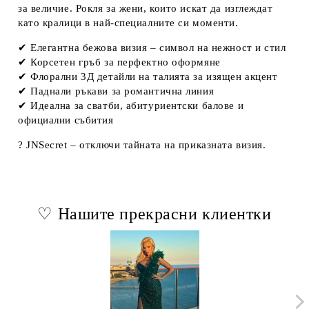
за величие. Рокля за жени, които искат да изглеждат
като кралици в най-специалните си моменти.
✔ Елегантна бежова визия – символ на нежност и стил
✔ Корсетен гръб за перфектно оформяне
✔ Флорални 3Д детайли на талията за изящен акцент
✔ Паднали ръкави за романтична линия
✔ Идеална за сватби, абитуриентски балове и
официални събития
?
JNSecret – отключи тайната на приказната визия.
♡ Нашите прекрасни клиентки