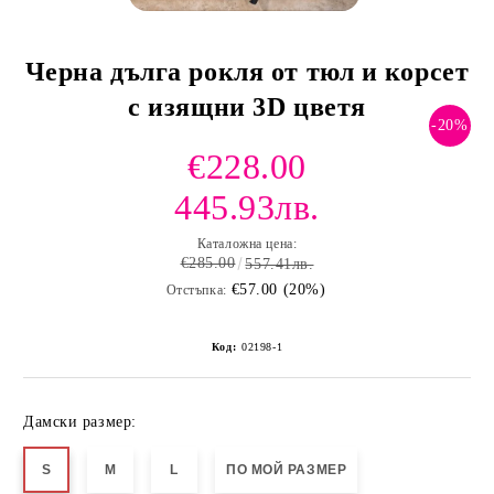
Черна дълга рокля от тюл и корсет
с изящни 3D цветя
-20%
€228.00
445.93лв.
Каталожна цена:
€285.00
557.41лв.
€57.00 (20%)
Отстъпка:
Код:
02198-1
Дамски размер:
S
M
L
ПО МОЙ РАЗМЕР