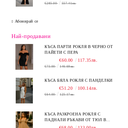
€285.00
557.41лв.
Абонирай се
Най-продавани
КЪСА ПАРТИ РОКЛЯ В ЧЕРНО ОТ
ПАЙЕТИ С ПЕРА
€60.00
117.35лв.
€75.00
146.69лв.
КЪСА БЯЛА РОКЛЯ С ПАНДЕЛКИ
€51.20
100.14лв.
€64.00
125.17лв.
КЪСА РАЗКРОЕНА РОКЛЯ С
ПАДНАЛИ РЪКАВИ ОТ ТЮЛ В
БЕЖОВО
€68.00
133.00лв.