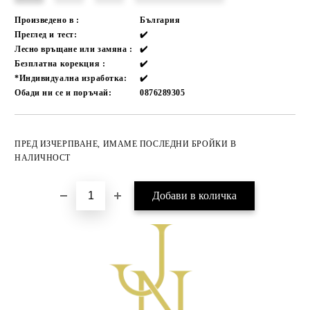
Произведено в :
България
Преглед и тест:
✔️
Лесно връщане или замяна :
✔️
Безплатна корекция :
✔️
*Индивидуална изработка:
✔️
Обади ни се и поръчай:
0876289305
Добави в желани
ПРЕД ИЗЧЕРПВАНЕ, ИМАМЕ ПОСЛЕДНИ БРОЙКИ В
НАЛИЧНОСТ