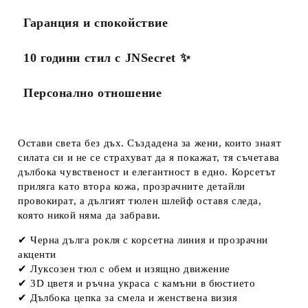
Гаранция и спокойствие
10 години стил с JNSecret ✨️
Персонално отношение
Остави света без дъх. Създадена за жени, които знаят
силата си и не се страхуват да я покажат, тя съчетава
дълбока чувственост и елегантност в едно. Корсетът
приляга като втора кожа, прозрачните детайли
провокират, а дългият тюлен шлейф оставя следа,
която никой няма да забрави.
✔ Черна дълга рокля с корсетна линия и прозрачни
акценти
✔ Луксозен тюл с обем и изящно движение
✔ 3D цветя и ръчна украса с камъни в бюстието
✔ Дълбока цепка за смела и женствена визия