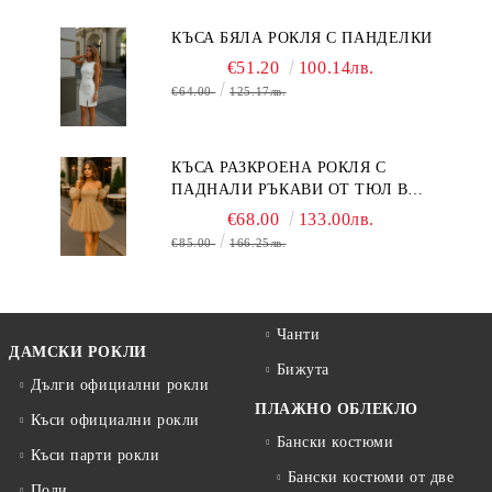
КЪСА БЯЛА РОКЛЯ С ПАНДЕЛКИ
€51.20
100.14лв.
€64.00
125.17лв.
КЪСА РАЗКРОЕНА РОКЛЯ С
ПАДНАЛИ РЪКАВИ ОТ ТЮЛ В
БЕЖОВО
€68.00
133.00лв.
€85.00
166.25лв.
Чанти
ДАМСКИ РОКЛИ
Бижута
Дълги официални рокли
ПЛАЖНО ОБЛЕКЛО
Къси официални рокли
Бански костюми
Къси парти рокли
Бански костюми от две
Поли