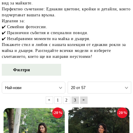
вид за майките.
Перфектно съчетание: Еднакви цветове, кройки и детайли, които
подчертават вашата връзка.
Идеални за:
✔️ Семейни фотосесии.
✔️ Празнични събития и специални поводи.
✔️ Незабравими моменти на майка и дъщеря.
и и по лични мерки
Покажете стил и любов с нашата колекция от еднакви рокли за
майка и дъщеря. Разгледайте всички модели и изберете
съчетанието, което ще ви направи неустоими!
Филтри
«
»
1
2
3
-20%
-20%