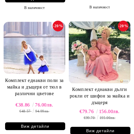
В наличност
В наличност
-20%
-20%
Комплект еднакви поли за
майка и дъщеря от тюл в
Комплект еднакви дълги
различни цветове
рокли от шифон за майка и
дъщеря
€38.86
76.00лв.
€79.76
156.00лв.
€48.57
94.99лв.
€99.70
195.00лв.
Виж детайли
Виж детайли