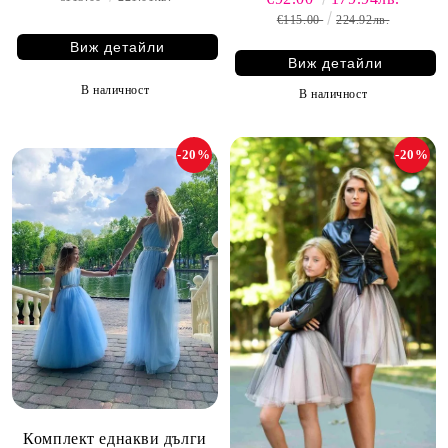
€115.00
224.92лв.
Виж детайли
Виж детайли
В наличност
В наличност
-20%
-20%
Комплект еднакви дълги