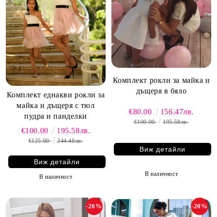
Комплект рокли за майка и
дъщеря в бяло
Комплект еднакви рокли за
майка и дъщеря с тюл
€80.00
156.47лв.
пудра и панделки
€100.00
195.58лв.
€100.00
195.58лв.
€125.00
244.48лв.
Виж детайли
Виж детайли
В наличност
В наличност
-20%
-20%