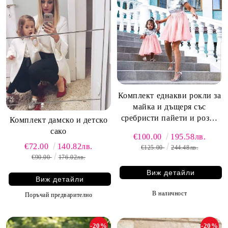
Комплект еднакви рокли за
майка и дъщеря със
сребристи пайети и розов
Комплект дамско и детско
тюл
сако
€100.00
195.58лв.
€72.00
140.82лв.
€125.00
244.48лв.
€90.00
176.02лв.
Виж детайли
Виж детайли
В наличност
Поръчай предварително
-20%
-20%