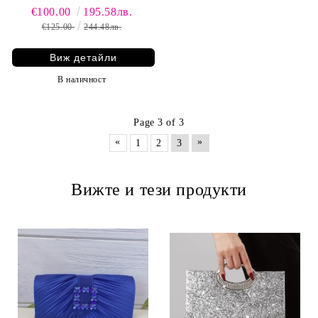
€100.00
195.58лв.
€125.00
244.48лв.
Виж детайли
В наличност
Page 3 of 3
«
»
1
2
3
Вижте и тези продукти