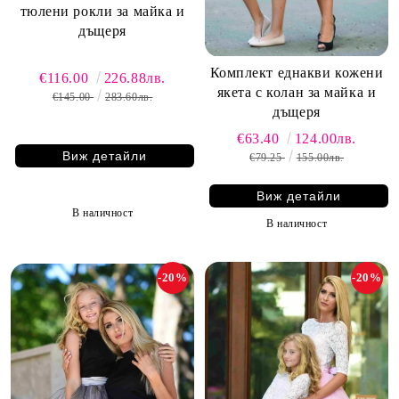
тюлени рокли за майка и
дъщеря
Комплект еднакви кожени
€116.00
226.88лв.
якета с колан за майка и
€145.00
283.60лв.
дъщеря
€63.40
124.00лв.
Виж детайли
€79.25
155.00лв.
Виж детайли
В наличност
В наличност
-20%
-20%