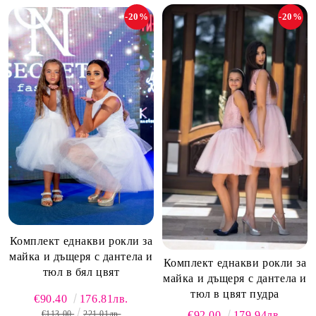
-20%
-20%
Комплект еднакви рокли за
майка и дъщеря с дантела и
Комплект еднакви рокли за
тюл в бял цвят
майка и дъщеря с дантела и
тюл в цвят пудра
€90.40
176.81лв.
€113.00
221.01лв.
€92.00
179.94лв.