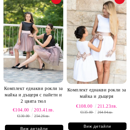
Комплект еднакви рокли за
Комплект еднакви рокли за
майка и дъщеря с пайети и
майка и дъщеря
2 цвята тюл
€108.00
211.23лв.
€104.00
203.41лв.
€135.00
264.04лв.
€130.00
254.26лв.
Виж детайли
Виж детайли