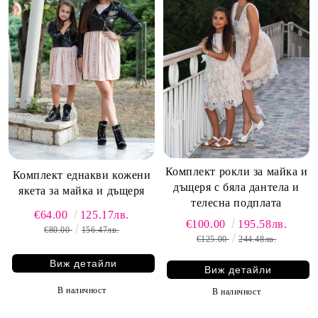
Комплект рокли за майка и
Комплект еднакви кожени
дъщеря с бяла дантела и
якета за майка и дъщеря
телесна подплата
€64.00
125.17лв.
€100.00
195.58лв.
€80.00
156.47лв.
€125.00
244.48лв.
Виж детайли
Виж детайли
В наличност
В наличност