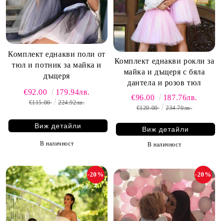
Комплект еднакви поли от
Комплект еднакви рокли за
тюл и потник за майка и
майка и дъщеря с бяла
дъщеря
дантела и розов тюл
€92.00
179.94лв.
€96.00
187.76лв.
€115.00
224.92лв.
€120.00
234.70лв.
Виж детайли
Виж детайли
В наличност
В наличност
-20%
-20%