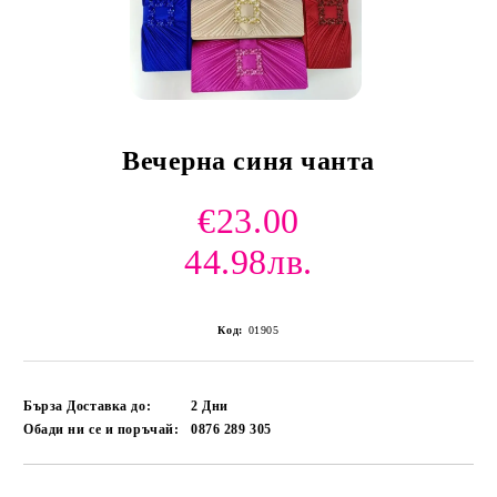
Вечерна синя чанта
и и по лични мерки
€23.00
44.98лв.
Код:
01905
Бърза Доставка до:
2
Дни
Обади ни се и поръчай:
0876 289 305