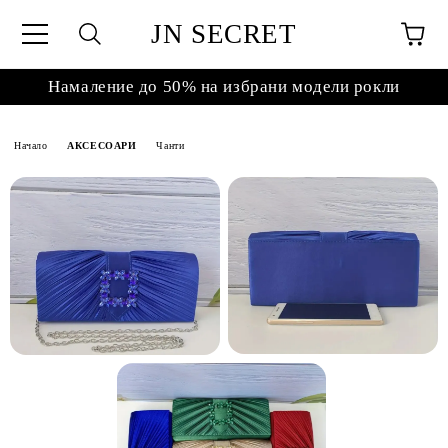
JN SECRET
Намаление до 50% на избрани модели рокли
Начало
АКСЕСОАРИ
Чанти