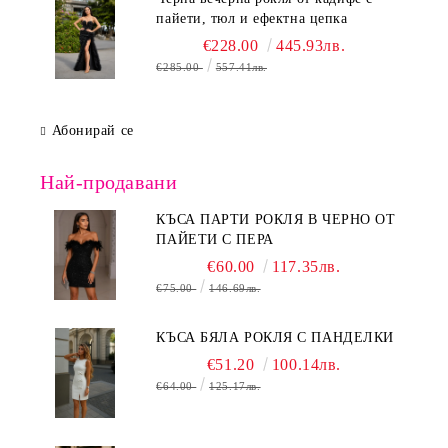
пайети, тюл и ефектна цепка
€228.00
445.93лв.
€285.00
557.41лв.
Абонирай се
Най-продавани
КЪСА ПАРТИ РОКЛЯ В ЧЕРНО ОТ
ПАЙЕТИ С ПЕРА
€60.00
117.35лв.
€75.00
146.69лв.
КЪСА БЯЛА РОКЛЯ С ПАНДЕЛКИ
€51.20
100.14лв.
€64.00
125.17лв.