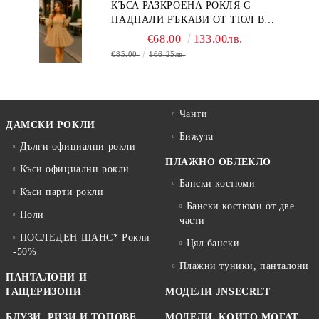
КЪСА РАЗКРОЕНА РОКЛЯ С
ПАДНАЛИ РЪКАВИ ОТ ТЮЛ В
БЕЖОВО
€68.00
133.00лв.
€85.00
166.25лв.
Чанти
ДАМСКИ РОКЛИ
Бижута
Дълги официални рокли
ПЛАЖНО ОБЛЕКЛО
Къси официални рокли
Бански костюми
Къси парти рокли
Бански костюми от две
Поли
части
ПОСЛЕДЕН ШАНС* Рокли
Цял бански
-50%
Плажни туники, панталони
ПАНТАЛОНИ И
ГАЩЕРИЗОНИ
МОДЕЛИ JNSECRET
БЛУЗИ, РИЗИ И ТОПОВЕ
МОДЕЛИ, КОИТО МОГАТ