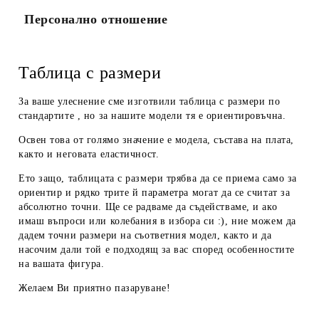
Персонално отношение
Таблица с размери
За ваше улеснение сме изготвили таблица с размери по
стандартите , но за нашите модели тя е ориентировъчна.
Освен това от голямо значение е модела, състава на плата,
както и неговата еластичност.
Ето защо, таблицата с размери трябва да се приема
само за
ориентир
и рядко трите й параметра могат да се считат за
абсолютно точни. Ще се радваме да съдействаме, и ако
имаш въпроси или колебания в избора си :), ние можем да
дадем
точни размери
на съответния модел, както и да
насочим дали той е подходящ за вас според особенностите
на вашата фигура.
Желаем Ви приятно пазаруване!