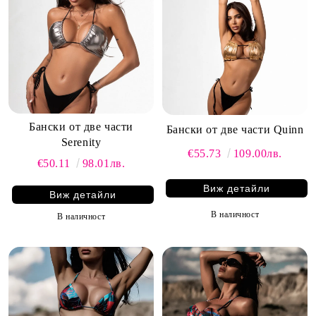
Бански от две части
Бански от две части Quinn
Serenity
€55.73
109.00лв.
€50.11
98.01лв.
Виж детайли
Виж детайли
В наличност
В наличност