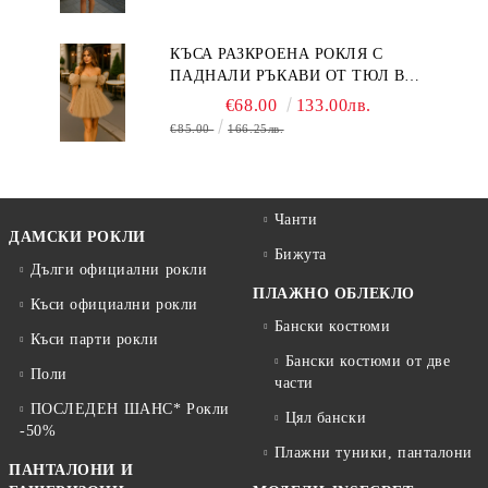
КЪСА РАЗКРОЕНА РОКЛЯ С
ПАДНАЛИ РЪКАВИ ОТ ТЮЛ В
БЕЖОВО
€68.00
133.00лв.
€85.00
166.25лв.
Чанти
ДАМСКИ РОКЛИ
Бижута
Дълги официални рокли
ПЛАЖНО ОБЛЕКЛО
Къси официални рокли
Бански костюми
Къси парти рокли
Бански костюми от две
Поли
части
ПОСЛЕДЕН ШАНС* Рокли
Цял бански
-50%
Плажни туники, панталони
ПАНТАЛОНИ И