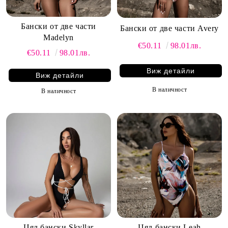
Бански от две части
Бански от две части Avery
Madelyn
€50.11
98.01лв.
€50.11
98.01лв.
Виж детайли
Виж детайли
В наличност
В наличност
Цял бански Skyllar
Цял бански Leah