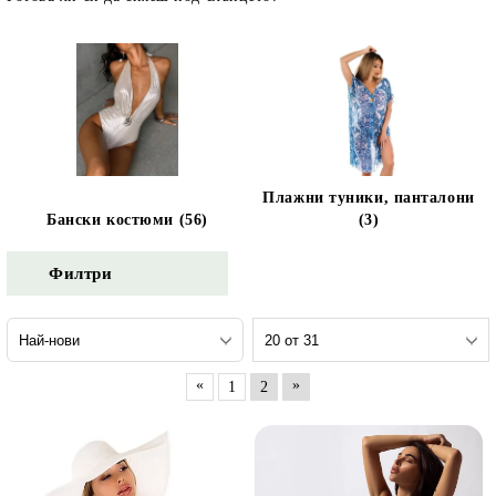
и и по лични мерки
Плажни туники, панталони
Бански костюми (56)
(3)
Филтри
«
»
1
2