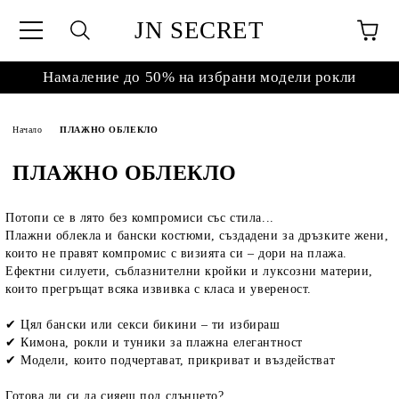
JN SECRET
Намаление до 50% на избрани модели рокли
Начало
ПЛАЖНО ОБЛЕКЛО
ПЛАЖНО ОБЛЕКЛО
Потопи се в лято без компромиси със стила...
Плажни облекла и бански костюми, създадени за дръзките жени,
които не правят компромис с визията си – дори на плажа.
Ефектни силуети, съблазнителни кройки и луксозни материи,
които прегръщат всяка извивка с класа и увереност.
✔ Цял бански или секси бикини – ти избираш
✔ Кимона, рокли и туники за плажна елегантност
✔ Модели, които подчертават, прикриват и въздействат
Готова ли си да сияеш под слънцето?