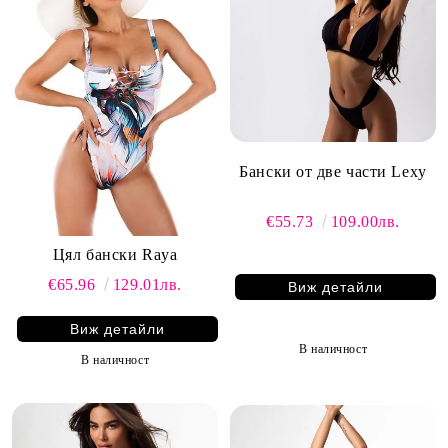
Бански от две части Lexy
€55.73
109.00лв.
Цял бански Raya
€65.96
129.01лв.
Виж детайли
Виж детайли
В наличност
В наличност