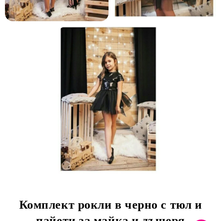
и и по лични мерки
Комплект рокли в черно с тюл и
пайети за майка и дъщеря