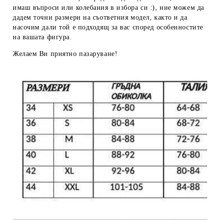
имаш въпроси или колебания в избора си :), ние можем да
дадем
точни размери
на съответния модел, както и да
насочим дали той е подходящ за вас според особенностите
на вашата фигура.
Желаем Ви приятно пазаруване!