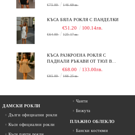
€75.00
146.69лв.
КЪСА БЯЛА РОКЛЯ С ПАНДЕЛКИ
€51.20
100.14лв.
€64.00
125.17лв.
КЪСА РАЗКРОЕНА РОКЛЯ С
ПАДНАЛИ РЪКАВИ ОТ ТЮЛ В
БЕЖОВО
€68.00
133.00лв.
€85.00
166.25лв.
Чанти
ДАМСКИ РОКЛИ
Бижута
Дълги официални рокли
ПЛАЖНО ОБЛЕКЛО
Къси официални рокли
Бански костюми
Къси парти рокли