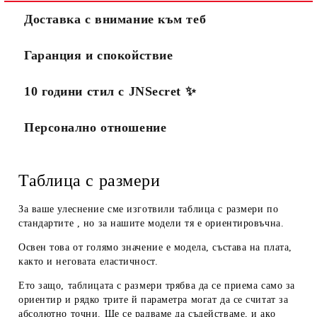
Доставка с внимание към теб
Гаранция и спокойствие
10 години стил с JNSecret ✨️
Персонално отношение
Таблица с размери
За ваше улеснение сме изготвили таблица с размери по
стандартите , но за нашите модели тя е ориентировъчна.
Освен това от голямо значение е модела, състава на плата,
както и неговата еластичност.
Ето защо, таблицата с размери трябва да се приема
само за
ориентир
и рядко трите й параметра могат да се считат за
абсолютно точни. Ще се радваме да съдействаме, и ако