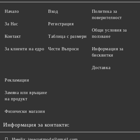
Начало
Вход
Политика за
поверителност
За Нас
Регистрация
Общи условия за
Контакт
Таблица с размери
ползване
За клиенти на едро
Чести Въпроси
Информация за
бисквитки
Доставка
Рекламации
Замяна или връщане
на продукт
Физически магазин
Информация за контакти:
Имейл:
jnsecretmoda@gmail.com