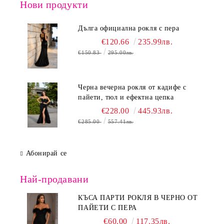
Нови продукти
Дълга официална рокля с пера
€120.66
235.99лв.
€150.83
295.00лв.
Черна вечерна рокля от кадифе с
пайети, тюл и ефектна цепка
€228.00
445.93лв.
€285.00
557.41лв.
Абонирай се
Най-продавани
КЪСА ПАРТИ РОКЛЯ В ЧЕРНО ОТ
ПАЙЕТИ С ПЕРА
€60.00
117.35лв.