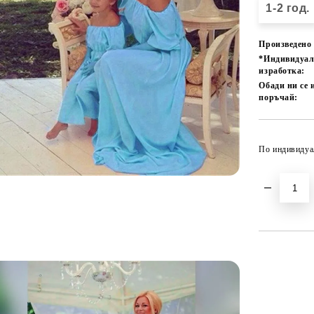
1-2 год.
Произведено 
*Индивидуа
изработка:
Обади ни се 
поръчай:
По индивидуа