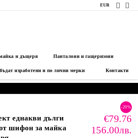
EUR
 майка и дъщеря
Панталони и гащеризони
 бъдат изработени и по лични мерки
Контакти
-20%
€79.76
кт еднакви дълги
от шифон за майка
156.00лв.
еря