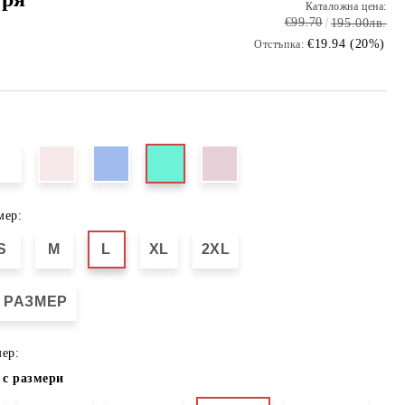
Каталожна цена:
€99.70
195.00лв.
€19.94 (20%)
Отстъпка:
мер:
S
M
L
XL
2XL
 РАЗМЕР
ер:
 с размери