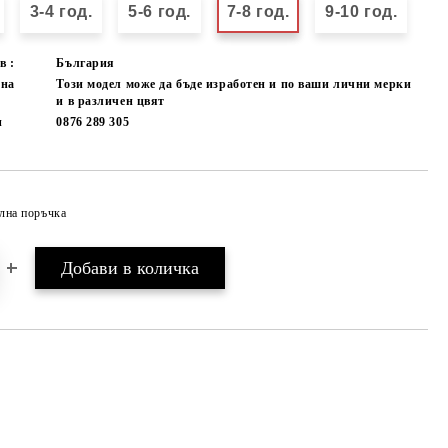
3-4 год.
5-6 год.
7-8 год.
9-10 год.
в :
България
лна
Този модел може да бъде изработен и по ваши лични мерки
и в различен цвят
и
0876 289 305
лна поръчка
Добави в желани