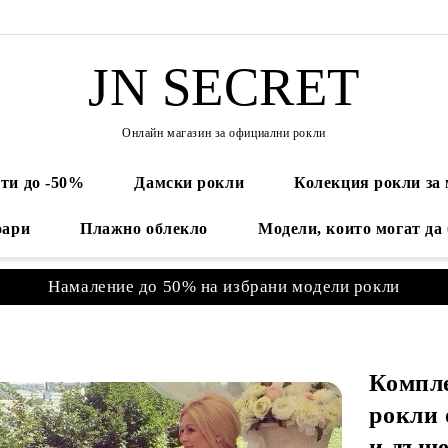
JN SECRET
Онлайн магазин за официални рокли
ти до -50%
Дамски рокли
Колекция рокли за
оари
Плажно облекло
Модели, които могат да
Намаление до 50% на избрани модели рокли
Компле
рокли 
и дъщ