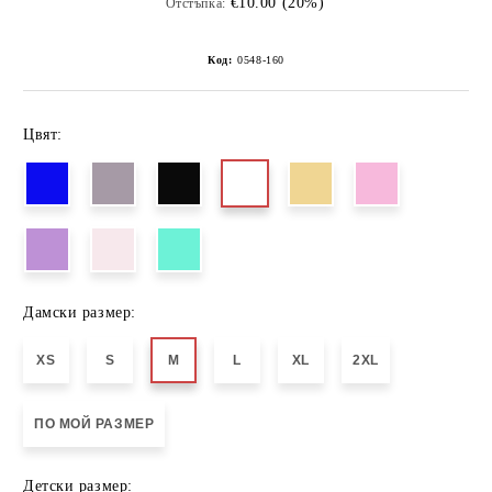
€10.00 (20%)
Отстъпка:
Код:
0548-160
Цвят:
Дамски размер:
XS
S
M
L
XL
2XL
ПО МОЙ РАЗМЕР
Детски размер: