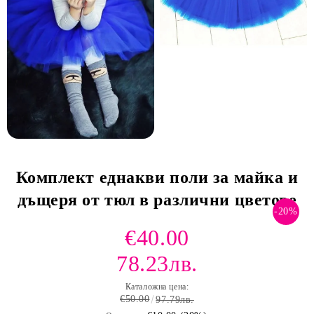
Комплект еднакви поли за майка и
дъщеря от тюл в различни цветове
-20%
€40.00
78.23лв.
Каталожна цена:
€50.00
97.79лв.