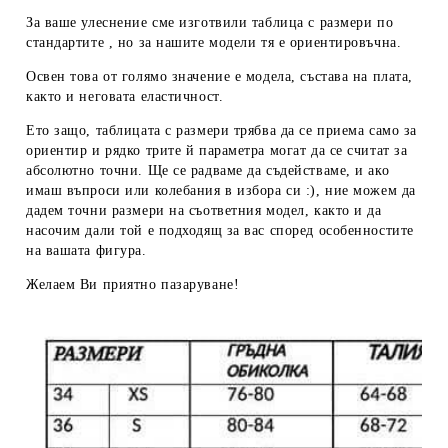
За ваше улеснение сме изготвили таблица с размери по
стандартите , но за нашите модели тя е ориентировъчна.
Освен това от голямо значение е модела, състава на плата,
както и неговата еластичност.
Ето защо, таблицата с размери трябва да се приема
само за
ориентир
и рядко трите й параметра могат да се считат за
абсолютно точни. Ще се радваме да съдействаме, и ако
имаш въпроси или колебания в избора си :), ние можем да
дадем
точни размери
на съответния модел, както и да
насочим дали той е подходящ за вас според особенностите
на вашата фигура.
Желаем Ви приятно пазаруване!