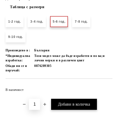
Таблица с размери
1-2 год.
3-4 год.
5-6 год.
7-8 год.
9-10 год.
Произведено в :
България
*Индивидуална
Този модел може да бъде изработен и по ва;и
изработка:
лични мерки и в различен цвят
Обади ни се и
0876289305
поръчай:
Добави в желани
В наличност