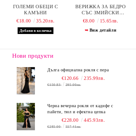
ГОЛЕМИ ОБЕЦИ С
ВЕРИЖКА ЗА БЕДРО
КАМЪНИ
СЪС ЗМИЙСКИ
МЕДАЛЬОН –
€18.00
35.20лв.
€8.00
15.65лв.
АКСЕСОАР ЗА ДРЪЗКА
Виж детайли
ВИЗИЯ
Нови продукти
Дълга официална рокля с пера
€120.66
235.99лв.
€150.83
295.00лв.
Черна вечерна рокля от кадифе с
пайети, тюл и ефектна цепка
€228.00
445.93лв.
€285.00
557.41лв.