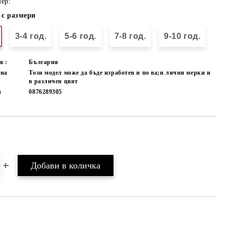
ер:
 с размери
3-4 год.
5-6 год.
7-8 год.
9-10 год.
в :
България
лна
Този модел може да бъде изработен и по ва;и лични мерки и
в различен цвят
и
0876289305
Добави в желани