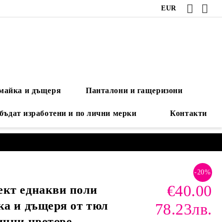
EUR
 майка и дъщеря
Панталони и гащеризони
 бъдат изработени и по лични мерки
Контакти
-20%
€40.00
кт еднакви поли
ка и дъщеря от тюл
78.23лв.
ични цветове