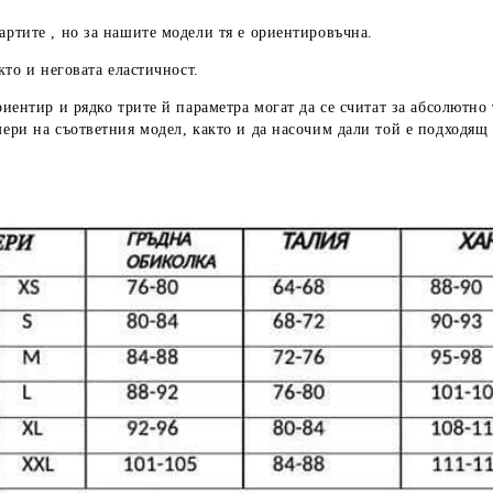
артите , но за нашите модели тя е ориентировъчна.
кто и неговата еластичност.
риентир
и рядко трите й параметра могат да се считат за абсолютно
мери
на съответния модел, както и да насочим дали той е подходящ 