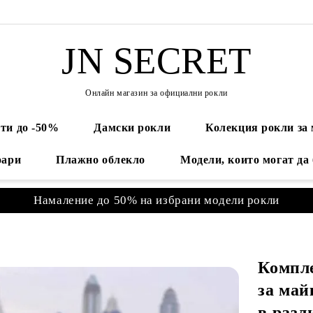
JN SECRET
Онлайн магазин за официални рокли
ти до -50%
Дамски рокли
Колекция рокли за
оари
Плажно облекло
Модели, които могат да
Намаление до 50% на избрани модели рокли
Компле
за май
в разл