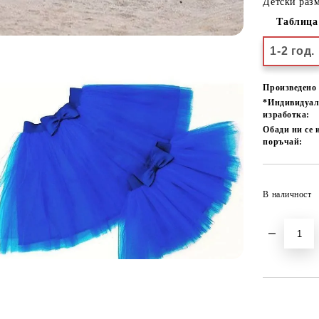
Детски разм
Таблица
1-2 год.
Произведено 
*Индивидуа
изработка:
Обади ни се 
поръчай:
В наличност