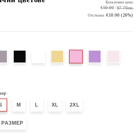
Каталожна цена:
€50.00
97.79лв.
€10.00 (20%)
Отстъпка:
мер:
S
M
L
XL
2XL
 РАЗМЕР