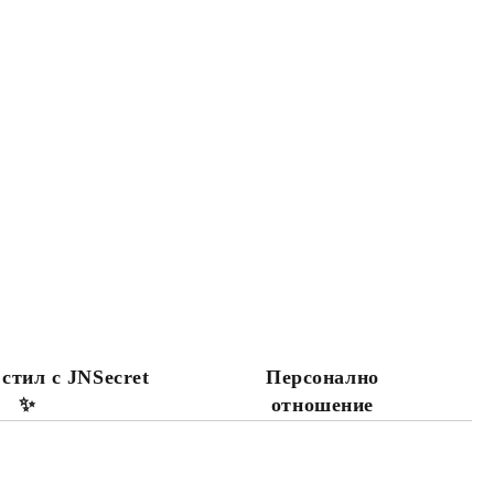
 стил с JNSecret
Персонално
✨️
отношение