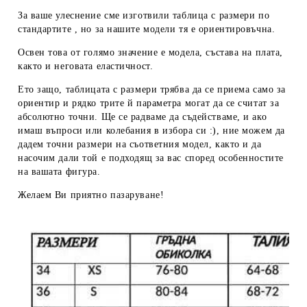
За ваше улеснение сме изготвили таблица с размери по
стандартите , но за нашите модели тя е ориентировъчна.
Освен това от голямо значение е модела, състава на плата,
както и неговата еластичност.
Ето защо, таблицата с размери трябва да се приема
само за
ориентир
и рядко трите й параметра могат да се считат за
абсолютно точни. Ще се радваме да съдействаме, и ако
имаш въпроси или колебания в избора си :), ние можем да
дадем
точни размери
на съответния модел, както и да
насочим дали той е подходящ за вас според особенностите
на вашата фигура.
Желаем Ви приятно пазаруване!