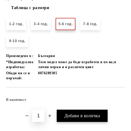
Таблица с размери
1-2 год.
3-4 год.
5-6 год.
7-8 год.
9-10 год.
Произведено в :
България
*Индивидуална
Този модел може да бъде изработен и по ва;и
изработка:
лични мерки и в различен цвят
Обади ни се и
0876289305
поръчай:
Добави в желани
В наличност