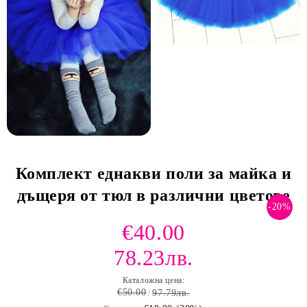
Комплект еднакви поли за майка и
дъщеря от тюл в различни цветове
-20%
€40.00
78.23лв.
Каталожна цена:
€50.00
97.79лв.