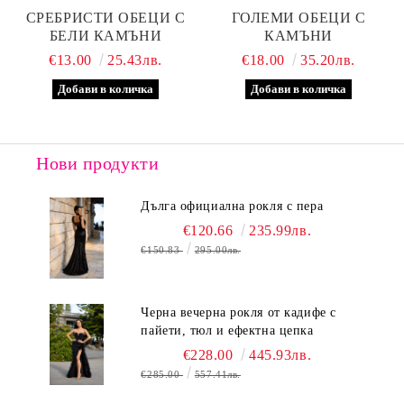
СРЕБРИСТИ ОБЕЦИ С
ГОЛЕМИ ОБЕЦИ С
БЕЛИ КАМЪНИ
КАМЪНИ
€13.00
25.43лв.
€18.00
35.20лв.
Нови продукти
Дълга официална рокля с пера
€120.66
235.99лв.
€150.83
295.00лв.
Черна вечерна рокля от кадифе с
пайети, тюл и ефектна цепка
€228.00
445.93лв.
€285.00
557.41лв.