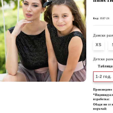
Код:
0587-26
Дамски раз
XS
Детски разм
Таблица
1-2 год.
Произведено 
*Индивидуа
изработка:
Обади ни се 
поръчай: