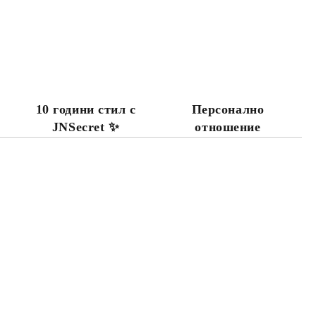
10 години стил с
Персонално
JNSecret ✨️
отношение