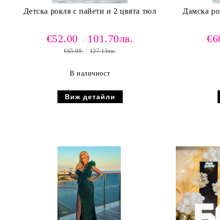
Детска рокля с пайети и 2 цвята тюл
Дамска ро
€52.00
101.70лв.
€6
€65.00
127.13лв.
В наличност
Виж детайли