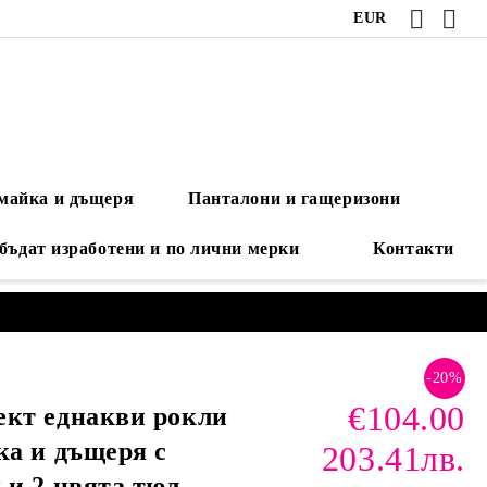
EUR
 майка и дъщеря
Панталони и гащеризони
 бъдат изработени и по лични мерки
Контакти
-20%
€104.00
ект еднакви рокли
ка и дъщеря с
203.41лв.
 и 2 цвята тюл