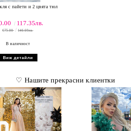
кля с пайети и 2 цвята тюл
0.00
117.35лв.
€75.00
146.69лв.
В наличност
Виж детайли
♡ Нашите прекрасни клиентки