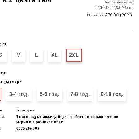
Каталожна цена:
€130.00
254.26лв.
€26.00 (20%)
Отстъпка:
мер:
S
M
L
XL
2XL
ер:
 с размери
3-4 год.
5-6 год.
7-8 год.
9-10 год.
в :
България
лна
Този продукт може да бъде изработен и по ваши лични
мерки и в различен цвят
и
0876 289 305