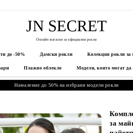
JN SECRET
Онлайн магазин за официални рокли
ти до -50%
Дамски рокли
Колекция рокли за
оари
Плажно облекло
Модели, които могат да
Намаление до 50% на избрани модели рокли
Компл
за май
пайети