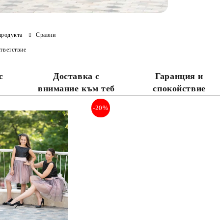
продукта
Сравни
тветствие
с
Доставка с
Гаранция и
внимание към теб
спокойствие
-20%