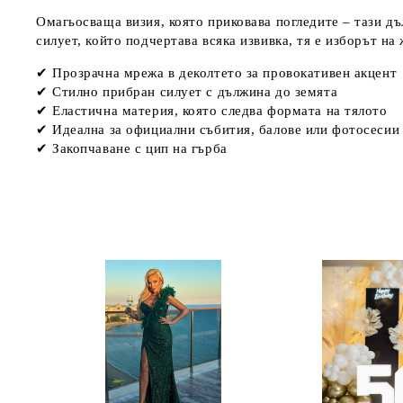
Омагьосваща визия, която приковaва погледите – тази дъ
силует, който подчертава всяка извивка, тя е изборът на 
✔ Прозрачна мрежа в деколтето за провокативен акцент
✔ Стилно прибран силует с дължина до земята
✔ Еластична материя, която следва формата на тялото
✔ Идеална за официални събития, балове или фотосесии
✔ Закопчаване с цип на гърба