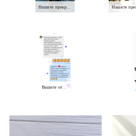
Нашите прекрасни клиентки.,.
Нашите пре
Вашите отзиви