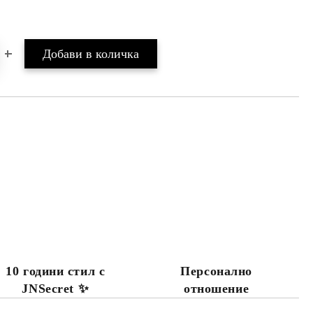
Добави в желани
10 години стил с
Персонално
JNSecret ✨️
отношение