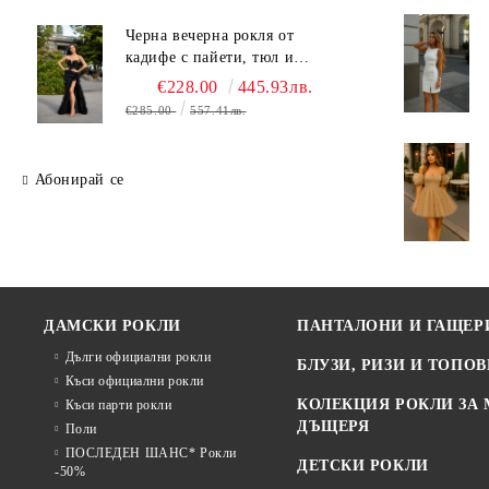
Черна вечерна рокля от
кадифе с пайети, тюл и
ефектна цепка
€228.00
445.93лв.
€285.00
557.41лв.
Абонирай се
ДАМСКИ РОКЛИ
ПАНТАЛОНИ И ГАЩЕР
Дълги официални рокли
БЛУЗИ, РИЗИ И ТОПОВ
Къси официални рокли
КОЛЕКЦИЯ РОКЛИ ЗА 
Къси парти рокли
ДЪЩЕРЯ
Поли
ПОСЛЕДЕН ШАНС* Рокли
ДЕТСКИ РОКЛИ
-50%