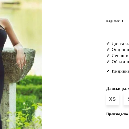
Код:
0794-4
✔ Доставк
✔ Опция п
✔ Лесно в
✔ Обади н
✔
Индивид
Дамски раз
XS
Произведено 