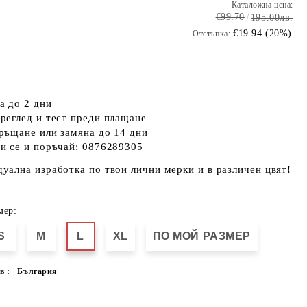
Каталожна цена:
€99.70
195.00лв.
€19.94 (20%)
Отстъпка:
а до 2 дни
реглед и тест преди плащане
ръщане или замяна до 14 дни
и се и поръчай: 0876289305
уална изработка по твои лични мерки и в различен цвят!
мер:
S
M
L
XL
ПО МОЙ РАЗМЕР
в :
България