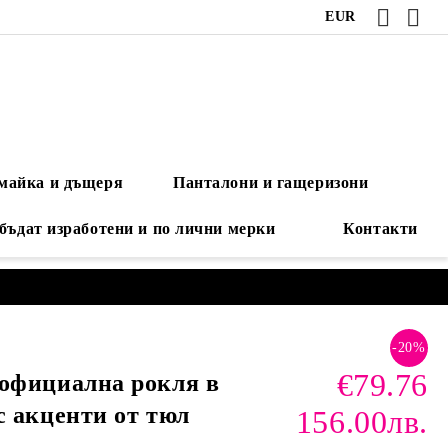
EUR
 майка и дъщеря
Панталони и гащеризони
 бъдат изработени и по лични мерки
Контакти
-20%
€79.76
официална рокля в
с акценти от тюл
156.00лв.