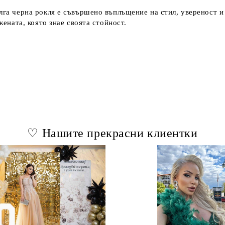
лга черна рокля е съвършено въплъщение на стил, увереност и 
жената, която знае своята стойност.
♡ Нашите прекрасни клиентки