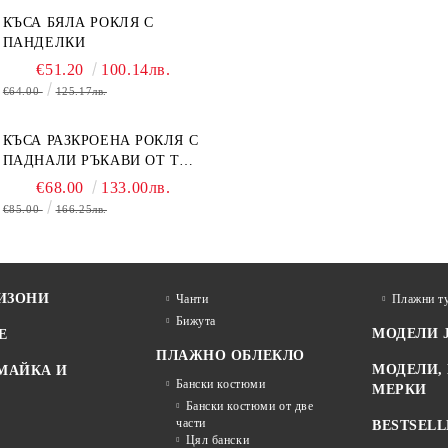
КЪСА БЯЛА РОКЛЯ С
ПАНДЕЛКИ
€51.20
100.14лв.
€64.00
125.17лв.
КЪСА РАЗКРОЕНА РОКЛЯ С
ПАДНАЛИ РЪКАВИ ОТ ТЮЛ
В БЕЖОВО
€68.00
133.00лв.
€85.00
166.25лв.
ИЗОНИ
Чанти
Плажни ту
Бижута
МОДЕЛИ 
Е
ПЛАЖНО ОБЛЕКЛО
МОДЕЛИ,
МАЙКА И
Бански костюми
МЕРКИ
Бански костюми от две
части
BESTSELL
Цял бански