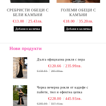
СРЕБРИСТИ ОБЕЦИ С
ГОЛЕМИ ОБЕЦИ С
БЕЛИ КАМЪНИ
КАМЪНИ
€13.00
25.43лв.
€18.00
35.20лв.
Нови продукти
Дълга официална рокля с пера
€120.66
235.99лв.
€150.83
295.00лв.
Черна вечерна рокля от кадифе с
пайети, тюл и ефектна цепка
€228.00
445.93лв.
€285.00
557.41лв.