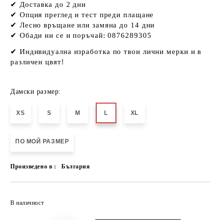
✔ Доставка до 2 дни
✔ Опция преглед и тест преди плащане
✔ Лесно връщане или замяна до 14 дни
✔ Обади ни се и поръчай: 0876289305
✔
Индивидуална изработка по твои лични мерки и в
различен цвят!
Дамски размер:
XS
S
M
L
XL
ПО МОЙ РАЗМЕР
Произведено в :
България
Добави в желани
В наличност