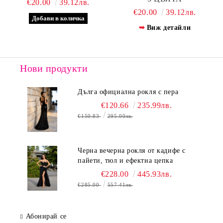
€20.00
39.12лв.
€20.00
39.12лв.
Виж детайли
Нови продукти
Дълга официална рокля с пера
€120.66
235.99лв.
€150.83
295.00лв.
Черна вечерна рокля от кадифе с
пайети, тюл и ефектна цепка
€228.00
445.93лв.
€285.00
557.41лв.
Абонирай се