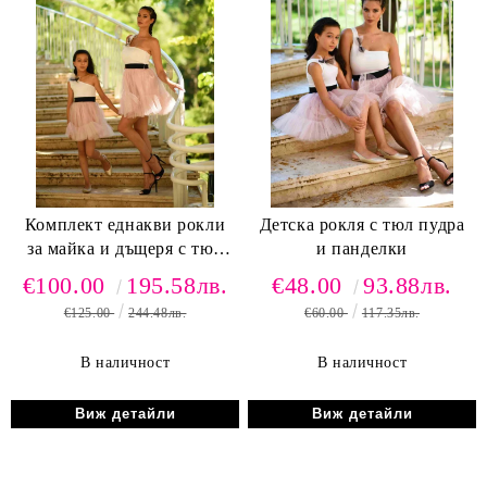
Комплект еднакви рокли
Детска рокля с тюл пудра
за майка и дъщеря с тюл
и панделки
пудра и панделки
€100.00
195.58лв.
€48.00
93.88лв.
€125.00
244.48лв.
€60.00
117.35лв.
В наличност
В наличност
Виж детайли
Виж детайли