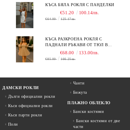
КЪСА БЯЛА РОКЛЯ С ПАНДЕЛКИ
€51.20
100.14лв.
€64.00
125.17лв.
КЪСА РАЗКРОЕНА РОКЛЯ С
ПАДНАЛИ РЪКАВИ ОТ ТЮЛ В
БЕЖОВО
€68.00
133.00лв.
€85.00
166.25лв.
Чанти
ДАМСКИ РОКЛИ
Бижута
Дълги официални рокли
ПЛАЖНО ОБЛЕКЛО
Къси официални рокли
Бански костюми
Къси парти рокли
Бански костюми от две
Поли
части