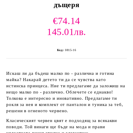
дъщеря
€74.14
145.01лв.
Код:
0815-16
Искаш ли да бъдеш малко по - различна и готина
майка? Накарай детето ти да се чувства като
истинска принцеса. Ние ти предлагаме да заложиш на
нещо малко по - различно. Облечете се еднакво!
Толкова е интересно и иновативно. Предлагаме ти
рокля за нея и комплект от панталон и туника за теб,
решени в огненото червено.
Класическият червен цвят е подходящ за всякакви
поводи. Той винаги ще бъде на мода и прави
цялостната визия стилна и елегантна;