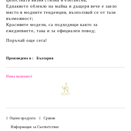
Еднаквото облекло на майка и дъщеря вече е заело
място в модните тенденции, възползвай се от тази
възможност;
Красивите модели, са подходящи както за
ежедневието, така и за официален повод;
Поръчай още сега!
Произведено в :
България
Няма наличност
Добави в желани
Оцени продукта
Сравни
Информация за Съответствие