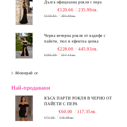
Дълга официална рокля с пера
€120.66
235.99лв.
€150.83
295.00лв.
Черна вечерна рокля от кадифе с
пайети, тюл и ефектна цепка
€228.00
445.93лв.
€285.00
557.41лв.
Абонирай се
Най-продавани
КЪСА ПАРТИ РОКЛЯ В ЧЕРНО ОТ
ПАЙЕТИ С ПЕРА
€60.00
117.35лв.
€75.00
146.69лв.