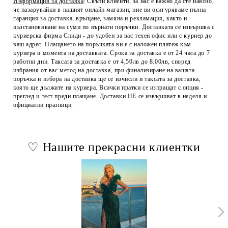
Информация за доставка
:
Скъпи клиенти, за нас е важно да сте наясно,
че пазарувайки в нашият онлайн магазин, ние ви осигуряваме пълна
гаранция за доставка, връщане, замяна и рекламация, както и
възстановяване на суми по върнати поръчки. Доставката се извършва с
куриерска фирма Спиди - до удобен за вас техен офис или с куриер до
ваш адрес. Плащането на поръчката ви е с наложен платеж към
куриера в момента на доставката. Срока за доставка е от 24 часа до 7
работни дни. Таксата за доставка е от 4,50лв до 8.00лв, според
избрания от вас метод на доставка, при финализиране на вашата
поръчка и избора на доставка ще се изчисли и таксата за доставка,
която ще дължите на куриера. Всички пратки се изпращат с опция -
преглед и тест преди плащане. Доставки НЕ се извършват в неделя и
официални празници.
♡ Нашите прекрасни клиентки