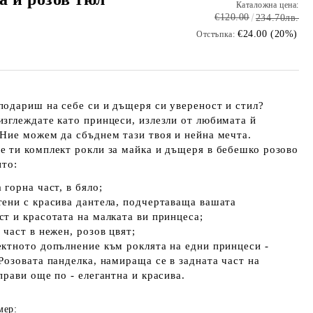
Каталожна цена:
€120.00
234.70лв.
€24.00 (20%)
Отстъпка:
подариш на себе си и дъщеря си увереност и стил?
изглеждате като принцеси, излeзли от любимата й
 Ние можем да сбъднем тази твоя и нейна мечта.
е ти комплект рокли за майка и дъщеря в бебешко розово
ито:
 горна част, в бяло;
тени с красива дантела, подчертаваща вашата
т и красотата на малката ви принцеса;
 част в нежен, розов цвят;
ектното допълнение към роклята на едни принцеси -
Розовата панделка, намираща се в задната част на
прави още по - елегантна и красива.
мер: