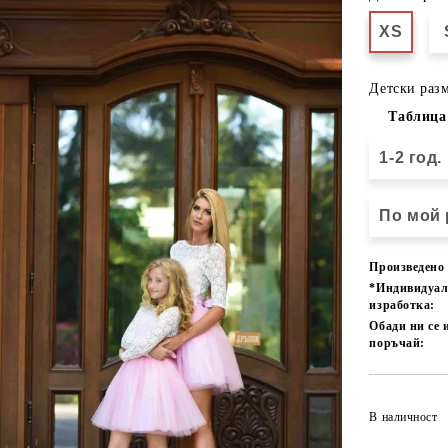
XS
Детски разм
Таблица
1-2 год.
По мой 
Произведено 
*Индивидуа
изработка:
Обади ни се 
поръчай:
В наличност