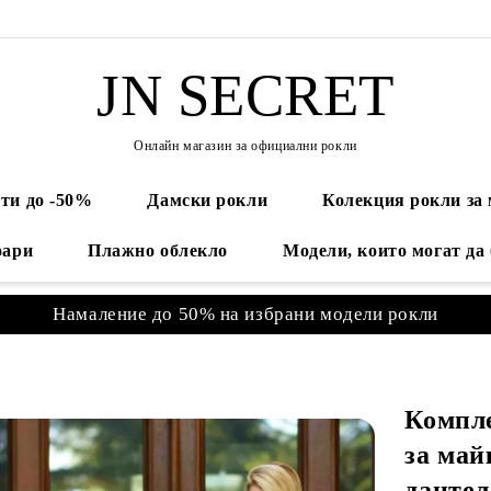
JN SECRET
Онлайн магазин за официални рокли
ти до -50%
Дамски рокли
Колекция рокли за
оари
Плажно облекло
Модели, които могат да
Намаление до 50% на избрани модели рокли
Компл
за май
дантел