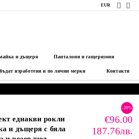
EUR
 майка и дъщеря
Панталони и гащеризони
 бъдат изработени и по лични мерки
Контакти
-20%
€96.00
ект еднакви рокли
ка и дъщеря с бяла
187.76лв.
а и розов тюл