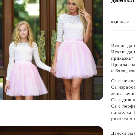
Код:
0831-2
Искаш да 
Искаш да 
приказка?
Предлагам
и бяло, ко
Са с нежна
Са израбо
женственос
Са с долна
Са с перф
панделка. 
роклята я 
Дамски раз