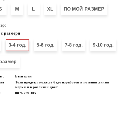
S
M
L
XL
ПО МОЙ РАЗМЕР
ер:
 с размери
3-4 год.
5-6 год.
7-8 год.
9-10 год.
размер
в :
България
лна
Този продукт може да бъде изработен и по ваши лични
мерки и в различен цвят
и
0876 289 305
Добави в желани