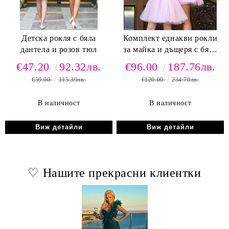
Детска рокля с бяла
Комплект еднакви рокли
дантела и розов тюл
за майка и дъщеря с бяла
дантела и розов тюл
€47.20
92.32лв.
€96.00
187.76лв.
€59.00
115.39лв.
€120.00
234.70лв.
В наличност
В наличност
Виж детайли
Виж детайли
♡ Нашите прекрасни клиентки