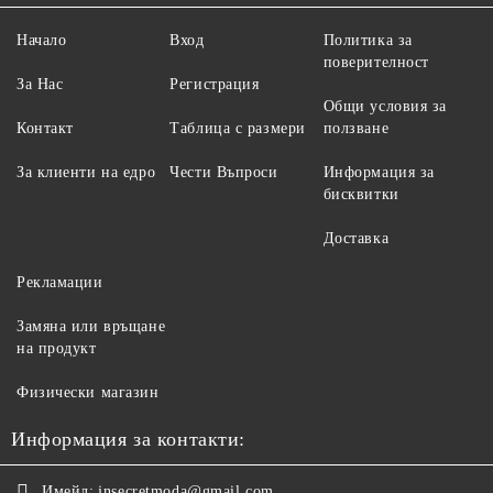
Начало
Вход
Политика за
поверителност
За Нас
Регистрация
Общи условия за
Контакт
Таблица с размери
ползване
За клиенти на едро
Чести Въпроси
Информация за
бисквитки
Доставка
Рекламации
Замяна или връщане
на продукт
Физически магазин
Информация за контакти:
Имейл:
jnsecretmoda@gmail.com