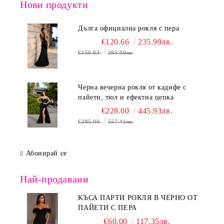
Нови продукти
Дълга официална рокля с пера
€120.66
235.99лв.
€150.83
295.00лв.
Черна вечерна рокля от кадифе с
пайети, тюл и ефектна цепка
€228.00
445.93лв.
€285.00
557.41лв.
Абонирай се
Най-продавани
КЪСА ПАРТИ РОКЛЯ В ЧЕРНО ОТ
ПАЙЕТИ С ПЕРА
€60.00
117.35лв.