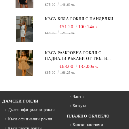
€75.00
146.69лв.
КЪСА БЯЛА РОКЛЯ С ПАНДЕЛКИ
€51.20
100.14лв.
€64.00
125.17лв.
КЪСА РАЗКРОЕНА РОКЛЯ С
ПАДНАЛИ РЪКАВИ ОТ ТЮЛ В
БЕЖОВО
€68.00
133.00лв.
€85.00
166.25лв.
Чанти
ДАМСКИ РОКЛИ
Бижута
Дълги официални рокли
ПЛАЖНО ОБЛЕКЛО
Къси официални рокли
Бански костюми
Къси парти рокли