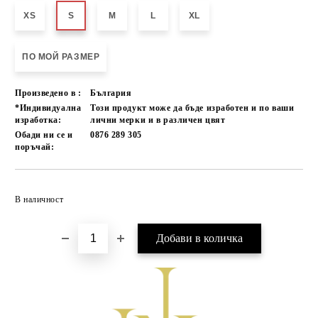
XS
S
M
L
XL
ПО МОЙ РАЗМЕР
Произведено в :
България
*Индивидуална
Този продукт може да бъде изработен и по ваши
изработка:
лични мерки и в различен цвят
Обади ни се и
0876 289 305
поръчай:
Добави в желани
В наличност