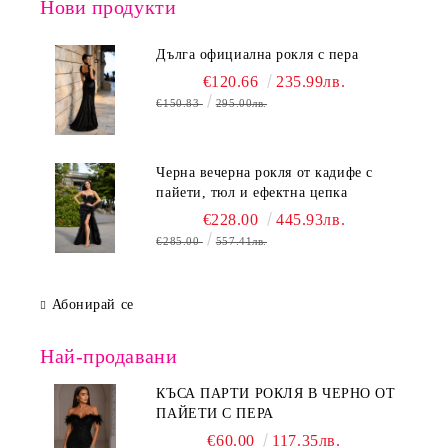
Нови продукти
Дълга официална рокля с пера
€120.66
235.99лв.
€150.83
295.00лв.
Черна вечерна рокля от кадифе с
пайети, тюл и ефектна цепка
€228.00
445.93лв.
€285.00
557.41лв.
Абонирай се
Най-продавани
КЪСА ПАРТИ РОКЛЯ В ЧЕРНО ОТ
ПАЙЕТИ С ПЕРА
€60.00
117.35лв.