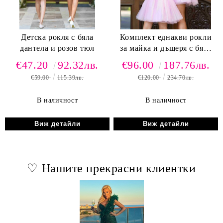
Детска рокля с бяла
Комплект еднакви рокли
дантела и розов тюл
за майка и дъщеря с бяла
дантела и розов тюл
€47.20
92.32лв.
€96.00
187.76лв.
€59.00
115.39лв.
€120.00
234.70лв.
В наличност
В наличност
Виж детайли
Виж детайли
♡ Нашите прекрасни клиентки