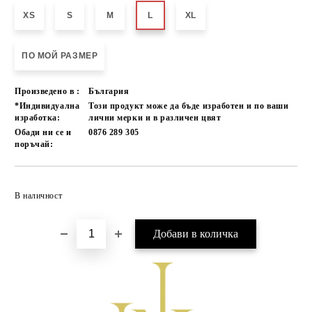
XS
S
M
L
XL
ПО МОЙ РАЗМЕР
Произведено в :
България
*Индивидуална
Този продукт може да бъде изработен и по ваши
изработка:
лични мерки и в различен цвят
Обади ни се и
0876 289 305
поръчай:
Добави в желани
В наличност