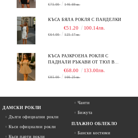
€75.00
146.69лв.
КЪСА БЯЛА РОКЛЯ С ПАНДЕЛКИ
€51.20
100.14лв.
€64.00
125.17лв.
КЪСА РАЗКРОЕНА РОКЛЯ С
ПАДНАЛИ РЪКАВИ ОТ ТЮЛ В
БЕЖОВО
€68.00
133.00лв.
€85.00
166.25лв.
Чанти
ДАМСКИ РОКЛИ
Бижута
Дълги официални рокли
ПЛАЖНО ОБЛЕКЛО
Къси официални рокли
Бански костюми
Къси парти рокли