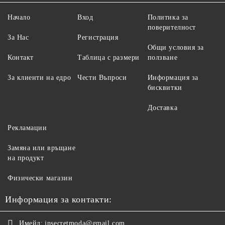
Начало
Вход
Политика за
поверителност
За Нас
Регистрация
Общи условия за
Контакт
Таблица с размери
ползване
За клиенти на едро
Чести Въпроси
Информация за
бисквитки
Доставка
Рекламации
Замяна или връщане
на продукт
Физически магазин
Информация за контакти:
Имейл:
jnsecretmoda@gmail.com