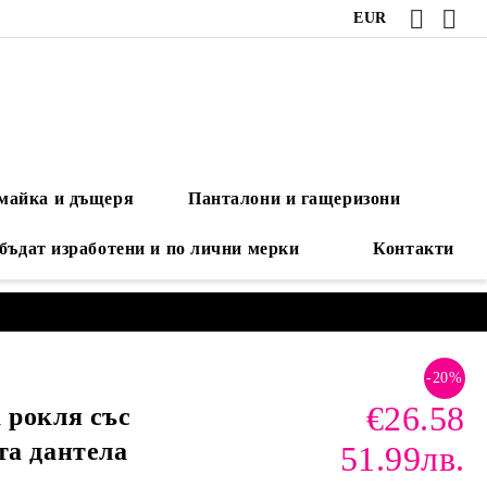
EUR
 майка и дъщеря
Панталони и гащеризони
 бъдат изработени и по лични мерки
Контакти
-20%
€26.58
 рокля със
та дантела
51.99лв.