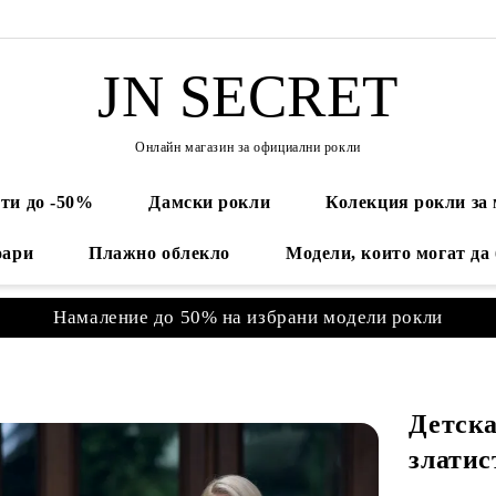
JN SECRET
Онлайн магазин за официални рокли
ти до -50%
Дамски рокли
Колекция рокли за
оари
Плажно облекло
Модели, които могат да
Намаление до 50% на избрани модели рокли
Детска
златис