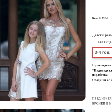
Код:
01196-2
Детски разм
Таблица
3-4 год.
Произведено 
*Индивидуа
изработка:
Обади ни се 
ПРЕД ИЗЧЕ
БРОЙКИ В 