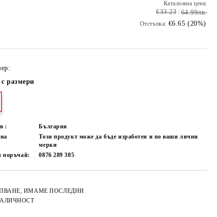
Каталожна цена:
€33.23
64.99лв.
€6.65 (20%)
Отстъпка:
ер:
 с размери
в :
България
лна
Този продукт може да бъде изработен и по ваши лични
мерки
и поръчай:
0876 289 305
РПВАНЕ, ИМАМЕ ПОСЛЕДНИ
Добави в желани
НАЛИЧНОСТ