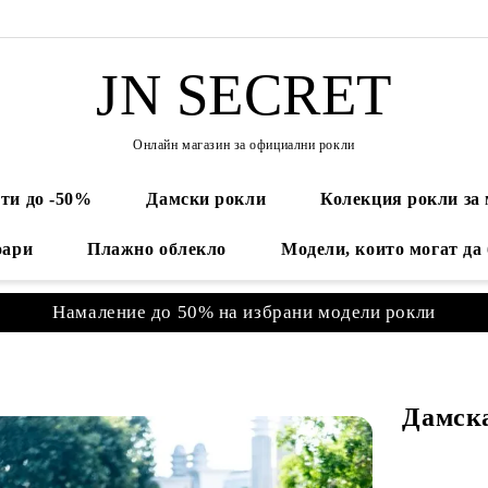
JN SECRET
Онлайн магазин за официални рокли
ти до -50%
Дамски рокли
Колекция рокли за
оари
Плажно облекло
Модели, които могат да
Намаление до 50% на избрани модели рокли
Дамска