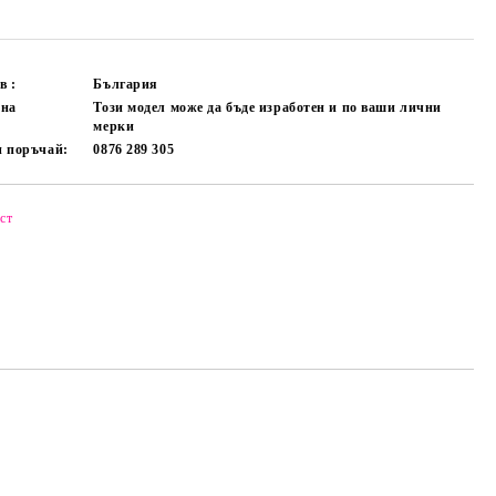
в :
България
лна
Този модел може да бъде изработен и по ваши лични
мерки
и поръчай:
0876 289 305
ст
Добави в желани