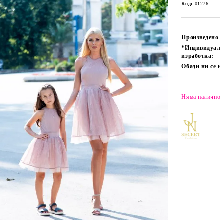
Код:
01276
Произведено 
*Индивидуа
изработка:
Обади ни се 
Няма налично